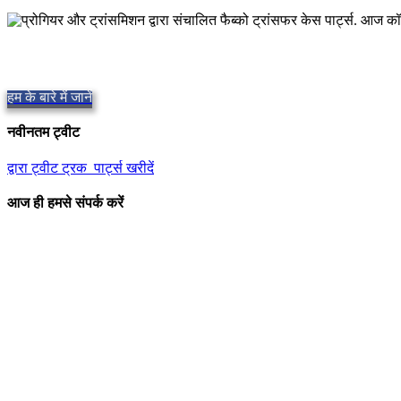
गुणवत्तापूर्ण फैबको स्थानांतरण मामले
गुणवत्तापूर्ण हिस्से उपलब्ध कराना,
Repair and Service since
1997. हम समान द
हम के बारे में जानें
नवीनतम ट्वीट
द्वारा ट्वीट ट्रक_पार्ट्स खरीदें
आज ही हमसे संपर्क करें
हमारा स्थान
906 पश्चिम गोर सेंट
ऑरलैंडो फ्लोरिडा 32805
1.877.776.4600 / 1.407.872.1901