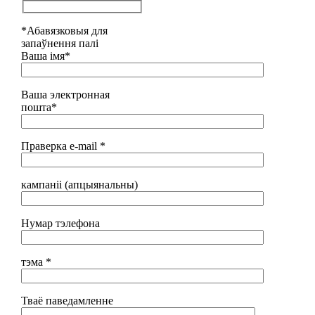
*Абавязковыя для
запаўнення палі
Ваша імя*
Ваша электронная
пошта*
Праверка e-mail *
кампаніі (апцыянальны)
Нумар тэлефона
тэма *
Тваё паведамленне