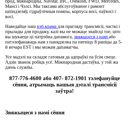
брод, міжнародны, Navstar, IHC, Oshkosh, FWD, Mercedes,
Мансі і Чэлсі. Мы таксама абслугоўванне і рамонт
шпіндзеляў, гідраўлічныя помпы, корпуса восі, паўвосі і
восі.
Наведайце наш
вэб-крама
для прагляду трансмісіі, часткі і
прылады для продажу, калі вы не можаце знайсці тое, што
вы шукаеце ці патрэбна дапамога,
звяжыцеся з намі
або
патэлефанаваць нам з панядзелка па пятніцу 8 раніцы да 5-
й вечара EST і мы можам дапамагчы.
Усе мадэлі на складзе гатовыя да адпраўкі па ўсім свеце.
Адзін званок робіць усё. Міжнародная дастаўка, у той жа
дзень службы.
877-776-4600 або 407- 872-1901 тэлефануйце
сёння, атрымаць вашыя дэталі трансмісіі
заўтра!
Звяжыцеся з намі сёння