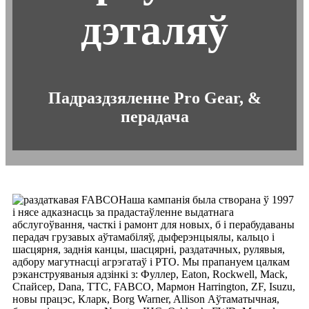
дэталяў
Падраздзяленне Pro Gear, &
перадача
Наша кампанія была створана ў 1997
і нясе адказнасць за прадастаўленне выдатнага
абслугоўвання, часткі і рамонт для новых, б і перабудаваны
перадач грузавых аўтамабіляў, дыферэнцыялы, кальцо і
шасцярня, заднія канцы, шасцярні, раздатачных, рулявыя,
адбору магутнасці агрэгатаў і РТО. Мы прапануем цалкам
рэканструяваныя адзінкі з: Фуллер, Eaton, Rockwell, Mack,
Спайсер, Dana, TTC, FABCO, Мармон Harrington, ZF, Isuzu,
новы працэс, Кларк, Borg Warner, Allison Аўтаматычная,