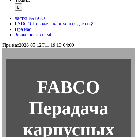
часткі FABCO
FABCO Перадача карпусных дэталяў
Пра нас
Звяжыцеся з намі
Пра нас
2026-05-12Т11:19:13-04:00
FABCO
Перадача
карпусных