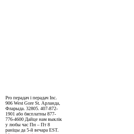
Pro перадач і перадач Inc.
906 West Gore St. Арланда,
Фларыда. 32805. 407-872-
1901 або бясплатны 877-
776-4600 Дайце нам выклік
у любы час Пн – Пт 8
раніцы да 5-й вечара EST.