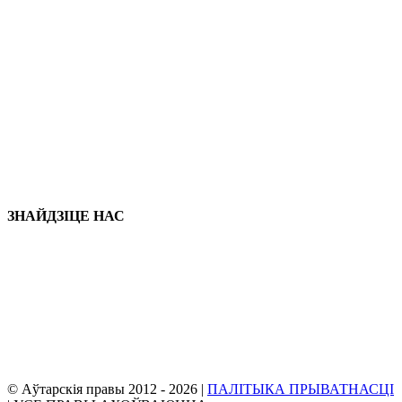
Наша месцазнаходжанне
906 West Gore St
Арланда Фларыда 32805
1.877.776.4600 / 1.407.872.1901
parts@eprogear.com
панядзелак - Пятніца: 8:00 AM - 5:00 PM
ЗНАЙДЗІЦЕ НАС
© Аўтарскія правы 2012 -
2026 |
ПАЛІТЫКА ПРЫВАТНАСЦІ