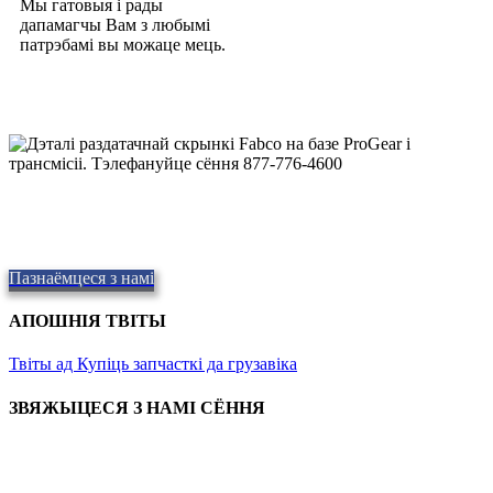
Мы гатовыя і рады
дапамагчы Вам з любымі
патрэбамі вы можаце мець.
Якасныя раздатачныя скрынкі Fabco
Прадастаўленне якасных запчастак,
Repair and Service since
1997. Мы прапануем дастаўку ў той жа дзень, ва ўсім свеце.
Пазнаёмцеся з намі
АПОШНІЯ ТВІТЫ
Твіты ад Купіць запчасткі да грузавіка
ЗВЯЖЫЦЕСЯ З НАМІ СЁННЯ