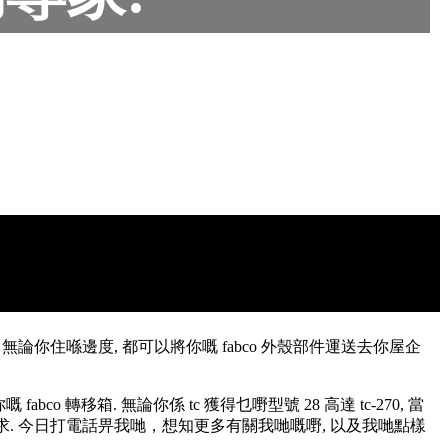
無論你住喺邊度, 都可以將你嘅 fabco 外殼部件運送去你屋企
 轉移箱. 無論你係 tc 獲得乜嘢型號 28 高達 tc-270, 當
要求. 今日打電話畀我哋，想知更多有關我哋嘅嘢, 以及我哋點樣