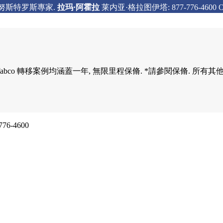
·努斯特罗斯專家.
拉玛·阿霍拉
莱内亚·格拉图伊塔: 877-776-4600 Ofici
重建嘅 fabco 轉移案例均涵蓋一年, 無限里程保脩. *請參閱保脩. 所
 全球.