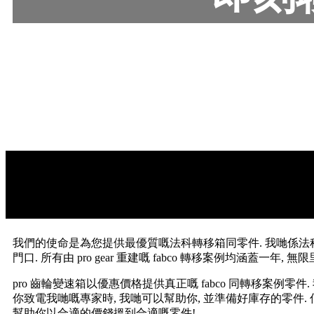
我們的使命是為您提供最優質嘅法科轉移箱同零件. 我哋係法科零件
門口. 所有由 pro gear 重建嘅 fabco 轉移案例均涵蓋一年, 無
pro 齒輪變速箱以優惠價格提供真正嘅 fabco 同轉移案例零件. 
你致電我哋嘅專家時, 我哋可以幫助你, 並準備好庫存的零件.
幫助你以合適的價錢搵到合適嘅零件!