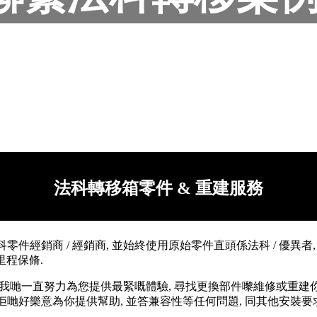
法科轉移箱零件 & 重建服務
經銷商 / 經銷商, 並始終使用原始零件直頭係法科 / 優異者, 
限里程保脩.
我哋一直努力為您提供最緊嘅體驗, 尋找更換部件嚟維修或重建你嘅 fabco
 佢哋好樂意為你提供幫助, 並答兼容性等任何問題, 同其他安裝