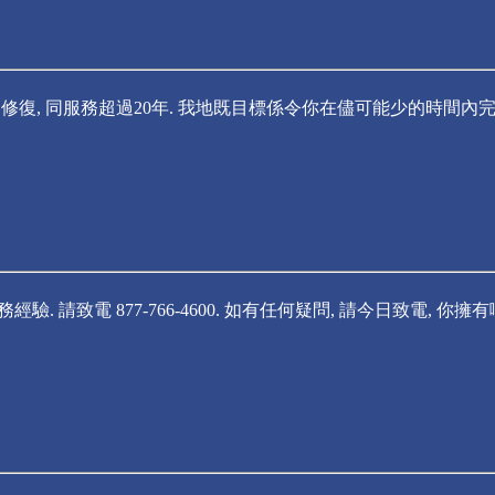
, 修復, 同服務超過20年. 我地既目標係令你在儘可能少的時間內完
驗. 請致電 877-766-4600. 如有任何疑問, 請今日致電, 