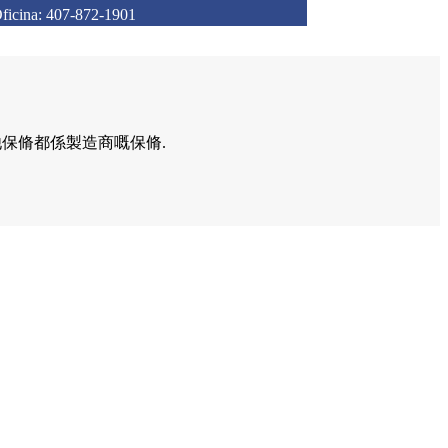
na: 407-872-1901
有其他保脩都係製造商嘅保脩.