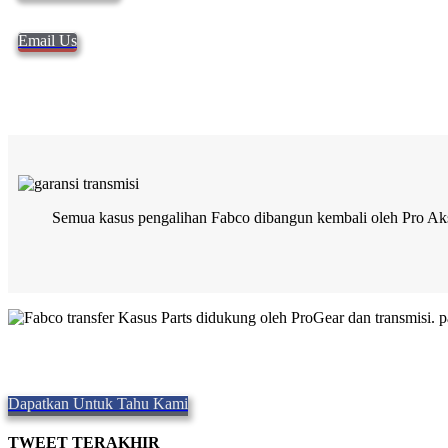
Email Us
Semua kasus pengalihan Fabco dibangun kembali oleh Pro Akses
Kualitas Fabco transfer Kasus
Memberikan kualitas Parts,
Repair and Service since
1997. Kami mena
Dapatkan Untuk Tahu Kami
TWEET TERAKHIR