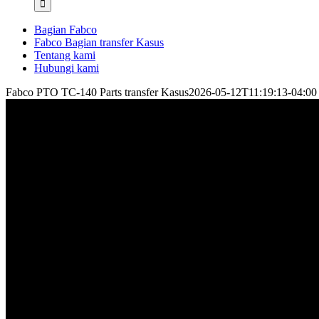
Bagian Fabco
Fabco Bagian transfer Kasus
Tentang kami
Hubungi kami
Fabco PTO TC-140 Parts transfer Kasus
2026-05-12T11:19:13-04:00