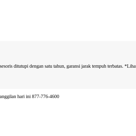
oris ditutupi dengan satu tahun, garansi jarak tempuh terbatas. *Liha
warkan pengiriman hari yang sama, di seluruh dunia.