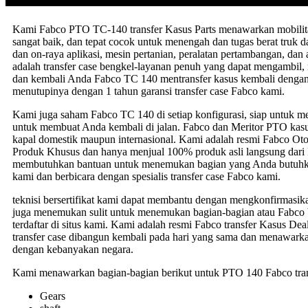
Kami Fabco PTO TC-140 transfer Kasus Parts menawarkan mobilita
sangat baik, dan tepat cocok untuk menengah dan tugas berat truk da
dan on-raya aplikasi, mesin pertanian, peralatan pertambangan, dan
adalah transfer case bengkel-layanan penuh yang dapat mengambil
dan kembali Anda Fabco TC 140 mentransfer kasus kembali dengan 
menutupinya dengan 1 tahun garansi transfer case Fabco kami.
Kami juga saham Fabco TC 140 di setiap konfigurasi, siap untuk
untuk membuat Anda kembali di jalan. Fabco dan Meritor PTO kasus
kapal domestik maupun internasional. Kami adalah resmi Fabco Otomo
Produk Khusus dan hanya menjual 100% produk asli langsung dari 
membutuhkan bantuan untuk menemukan bagian yang Anda butuhka
kami dan berbicara dengan spesialis transfer case Fabco kami.
teknisi bersertifikat kami dapat membantu dengan mengkonfirmasika
juga menemukan sulit untuk menemukan bagian-bagian atau Fabco ba
terdaftar di situs kami. Kami adalah resmi Fabco transfer Kasus Dea
transfer case dibangun kembali pada hari yang sama dan menawarka
dengan kebanyakan negara.
Kami menawarkan bagian-bagian berikut untuk PTO 140 Fabco tran
Gears