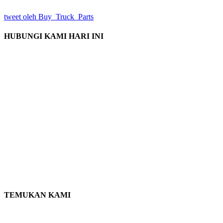
tweet oleh Buy_Truck_Parts
HUBUNGI KAMI HARI INI
Lokasi Kami
906 Barat Gore St
Orlando Florida 32805
1.877.776.4600 / 1.407.872.1901
parts@eprogear.com
Senin - Jumat: 8:00 SAYA - 5:00 SORE
TEMUKAN KAMI