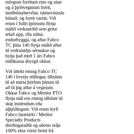
mörgum forritum eins og utan
og á þjóðveginum forrit,
landbúnaðarvélar, námuvinnslu
búnað, og forrit varnir. Við
erum í fullri þjónustu flytja
málið verkstæðið sem getur
tekið upp, rífa niður,
endurbyggja, og aftur Fabco
TC þína 140 flytja málið aftur
til verksmiðju sérstakur og
hylja það með 1 árs Fabco
millikassa ábyrgð okkar.
Við úttekt einnig Fabco TC
140 í hverju stillingar, tilbúinn
til að mæta þörfum þínum til
að fá þig aftur á veginum.
Okkar Fabco og Meritor PTO
flytja mál eru einnig tilbúnir til
skip innlendum eða
alþjóðlegum. Við erum leyfi
Fabco farartæki / Meritor
Specialty Products
dreifingaraðili og aðeins selja
100% ekta vörur beint frá