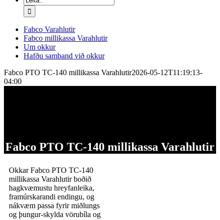
að:
Fabco Varahlutir
Fabco millikassa Varahlutir
Um okkur
Hafðu samband við okkur
Fabco PTO TC-140 millikassa Varahlutir
2026-05-12T11:19:13-
04:00
Fabco PTO TC-140 millikassa Varahlutir
Okkar Fabco PTO TC-140
millikassa Varahlutir boðið
hagkvæmustu hreyfanleika,
framúrskarandi endingu, og
nákvæm passa fyrir miðlungs
og þungur-skylda vörubíla og