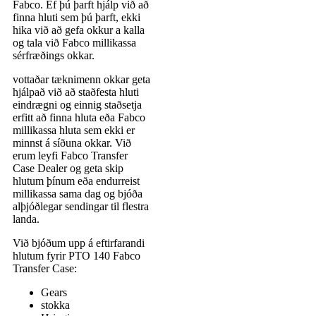
Fabco. Ef þú þarft hjálp við að
finna hluti sem þú þarft, ekki
hika við að gefa okkur a kalla
og tala við Fabco millikassa
sérfræðings okkar.
vottaðar tæknimenn okkar geta
hjálpað við að staðfesta hluti
eindrægni og einnig staðsetja
erfitt að finna hluta eða Fabco
millikassa hluta sem ekki er
minnst á síðuna okkar. Við
erum leyfi Fabco Transfer
Case Dealer og geta skip
hlutum þínum eða endurreist
millikassa sama dag og bjóða
alþjóðlegar sendingar til flestra
landa.
Við bjóðum upp á eftirfarandi
hlutum fyrir PTO 140 Fabco
Transfer Case:
Gears
stokka