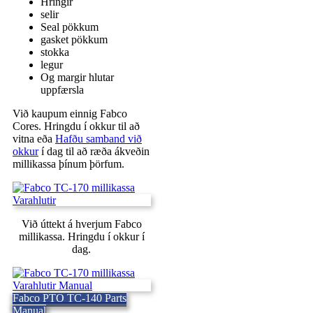
Hringir
selir
Seal pökkum
gasket pökkum
stokka
legur
Og margir hlutar
uppfærsla
Við kaupum einnig Fabco
Cores. Hringdu í okkur til að
vitna eða
Hafðu samband við
okkur
í dag til að ræða ákveðin
millikassa þínum þörfum.
Við úttekt á hverjum Fabco
millikassa. Hringdu í okkur í
dag.
Fabco PTO TC-140 Parts
Manual