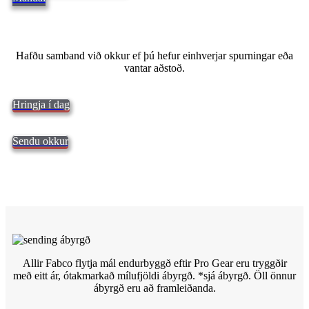
Hafðu samband við okkur ef þú hefur einhverjar spurningar eða
vantar aðstoð.
Hringja í dag
Sendu okkur
Allir Fabco flytja mál endurbyggð eftir Pro Gear eru tryggðir
með eitt ár, ótakmarkað mílufjöldi ábyrgð. *sjá
ábyrgð. Öll önnur
ábyrgð eru að framleiðanda.