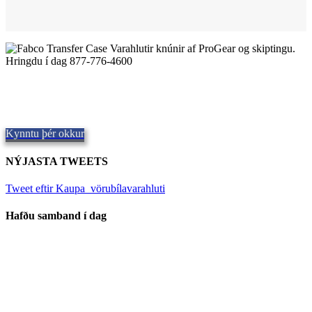
Gæða Fabco Transfer Cases
Að útvega gæða varahluti,
Repair and Service since
1997. Við
bjóðum upp á sendingu samdægurs, um allan heim.
Kynntu þér okkur
NÝJASTA TWEETS
Tweet eftir Kaupa_vörubílavarahluti
Hafðu samband í dag
Staðsetning okkar
906 West Gore St
Orlando Flórída 32805