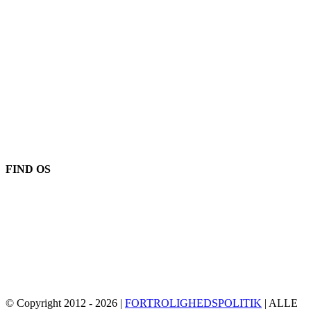
Vores placering
906 West Gore St
Orlando Florida 32805
1.877.776.4600 / 1.407.872.1901
parts@eprogear.com
mandag - fredag: 8:00 ER - 5:00 PM
FIND OS
© Copyright 2012 -
2026 |
FORTROLIGHEDSPOLITIK
| ALLE