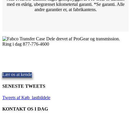
med en etårig, ubegrænset kilometertal garanti. *Se
garanti. Alle
andre garantier er, at fabrikantens.
Kvalitets Fabco Transfer Cases
Levering af kvalitetsdele,
Repair and Service since
1997. Vi tilbyder
forsendelse samme dag, på verdensplan.
Lær os at kende
SENESTE TWEETS
Tweets af Køb_lastbildele
KONTAKT OS I DAG