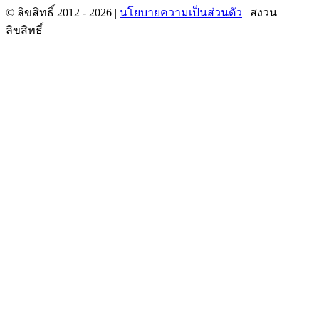
© ลิขสิทธิ์ 2012 -
2026 |
นโยบายความเป็นส่วนตัว
| สงวน
ลิขสิทธิ์
เฟส
ทวิ
ยู
อีเมล
บุ๊ค
ต
ทูบ
เตอร์