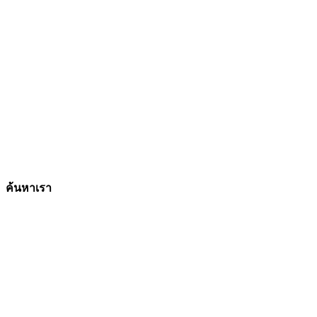
ที่ตั้งของเรา
906 เวสต์กอร์เซนต์
ออร์แลนโด ฟลอริดา 32805
1.877.776.4600 / 1.407.872.1901
parts@eprogear.com
วันจันทร์ - วันศุกร์: 8:00 เช้า - 5:00 น
ค้นหาเรา