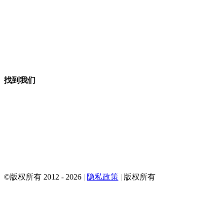
1.877.776.4600 / 1.407.872.1901
parts@eprogear.com
星期一 - 星期五: 8:00 上午 - 5:00 下午
找到我们
©版权所有 2012 -
2026 |
隐私政策
| 版权所有
Facebook
YouTube
推
电
的
的
特
子
邮
件