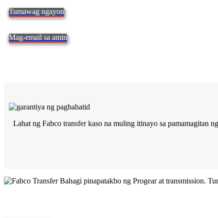
Tumawag ngayon
Mag-email sa amin
Lahat ng Fabco transfer kaso na muling itinayo sa pamamagitan n
Kalidad ng Fabco Transfer Kaso
Pagbibigay ng kalidad ng mga Bahagi,
Repair and Service since
1997.