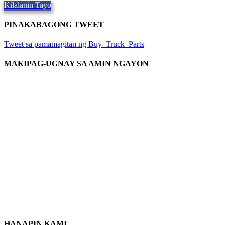
Kilalanin Tayo
PINAKABAGONG TWEET
Tweet sa pamamagitan ng Buy_Truck_Parts
MAKIPAG-UGNAY SA AMIN NGAYON
Ang Ating Lokasyon
906 West Gore St
Orlando Florida 32805
1.877.776.4600 / 1.407.872.1901
parts@eprogear.com
Lunes - Biyernes: 8:00 AM - 5:00 PM PM
HANAPIN KAMI