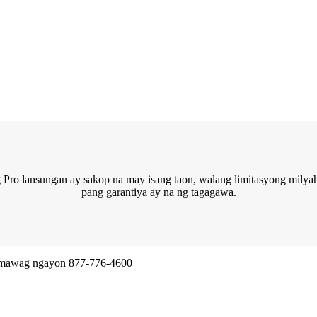
g Pro lansungan ay sakop na may isang taon, walang limitasyong mily
pang garantiya ay na ng tagagawa.
 Nag-aalok kami ng parehong araw ng pagpapadala, sa buong mundo.