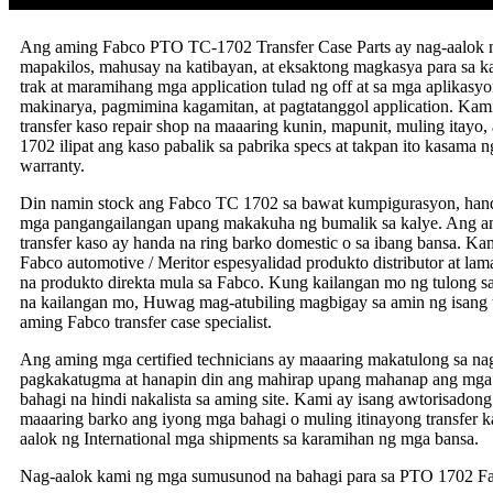
Ang aming Fabco PTO TC-1702 Transfer Case Parts ay nag-aalok 
mapakilos, mahusay na katibayan, at eksaktong magkasya para sa 
trak at maramihang mga application tulad ng off at sa mga aplikasyo
makinarya, pagmimina kagamitan, at pagtatanggol application. Kami 
transfer kaso repair shop na maaaring kunin, mapunit, muling itayo,
1702 ilipat ang kaso pabalik sa pabrika specs at takpan ito kasama n
warranty.
Din namin stock ang Fabco TC 1702 sa bawat kumpigurasyon, han
mga pangangailangan upang makakuha ng bumalik sa kalye. Ang a
transfer kaso ay handa na ring barko domestic o sa ibang bansa. Ka
Fabco automotive / Meritor espesyalidad produkto distributor at 
na produkto direkta mula sa Fabco. Kung kailangan mo ng tulong 
na kailangan mo, Huwag mag-atubiling magbigay sa amin ng isang 
aming Fabco transfer case specialist.
Ang aming mga certified technicians ay maaaring makatulong sa n
pagkakatugma at hanapin din ang mahirap upang mahanap ang mga b
bahagi na hindi nakalista sa aming site. Kami ay isang awtorisadong 
maaaring barko ang iyong mga bahagi o muling itinayong transfer k
aalok ng International mga shipments sa karamihan ng mga bansa.
Nag-aalok kami ng mga sumusunod na bahagi para sa PTO 1702 Fab