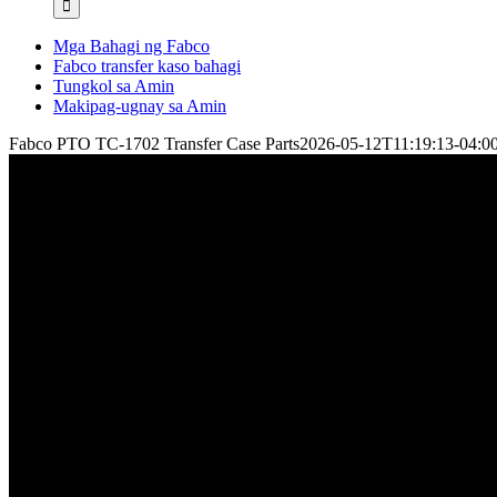
Mga Bahagi ng Fabco
Fabco transfer kaso bahagi
Tungkol sa Amin
Makipag-ugnay sa Amin
Fabco PTO TC-1702 Transfer Case Parts
2026-05-12T11:19:13-04:0