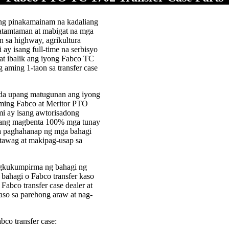
ng pinakamainam na kadaliang
katamtaman at mabigat na mga
n sa highway, agrikultura
ay isang full-time na serbisyo
 at ibalik ang iyong Fabco TC
g aming 1-taon sa transfer case
da upang matugunan ang iyong
ming Fabco at Meritor PTO
mi ay isang awtorisadong
lamang magbenta 100% mga tunay
sa paghahanap ng mga bahagi
tawag at makipag-usap sa
agkukumpirma ng bahagi ng
ahagi o Fabco transfer kaso
Fabco transfer case dealer at
aso sa parehong araw at nag-
co transfer case: