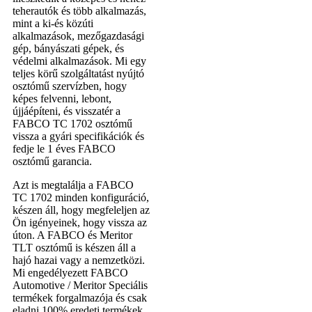
teherautók és több alkalmazás,
mint a ki-és közúti
alkalmazások, mezőgazdasági
gép, bányászati ​​gépek, és
védelmi alkalmazások. Mi egy
teljes körű szolgáltatást nyújtó
osztómű szervízben, hogy
képes felvenni, lebont,
újjáépíteni, és visszatér a
FABCO TC 1702 osztómű
vissza a gyári specifikációk és
fedje le 1 éves FABCO
osztómű garancia.
Azt is megtalálja a FABCO
TC 1702 minden konfiguráció,
készen áll, hogy megfeleljen az
Ön igényeinek, hogy vissza az
úton. A FABCO és Meritor
TLT osztómű is készen áll a
hajó hazai vagy a nemzetközi.
Mi engedélyezett FABCO
Automotive / Meritor Speciális
termékek forgalmazója és csak
eladni 100% eredeti termékek