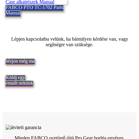
FABCO PTO TC-1702 Parts
Manual
Lépjen kapcsolatba velünk, ha bármilyen kérdése van, vagy
segítségre van szüksége.
hívjon még ma
Küldj egy
emailt nekünk
Minden FABCO osztómű újjá Pro Gear borítja egyéves,