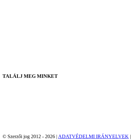
Helyünk
906 West Gore St
Orlando, Florida 32805
1.877.776.4600 / 1.407.872.1901
parts@eprogear.com
hétfő - péntek: 8:00 AM - 5:00 DÉLUTÁN
TALÁLJ MEG MINKET
© Szerzői jog 2012 -
2026 |
ADATVÉDELMI IRÁNYELVEK
|