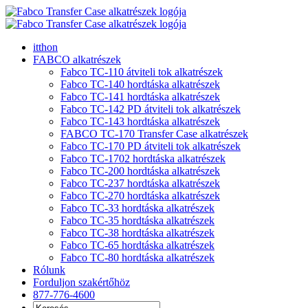
Ugrás
a
tartalomra
itthon
FABCO alkatrészek
Fabco TC-110 átviteli tok alkatrészek
Fabco TC-140 hordtáska alkatrészek
Fabco TC-141 hordtáska alkatrészek
Fabco TC-142 PD átviteli tok alkatrészek
Fabco TC-143 hordtáska alkatrészek
FABCO TC-170 Transfer Case alkatrészek
Fabco TC-170 PD átviteli tok alkatrészek
Fabco TC-1702 hordtáska alkatrészek
Fabco TC-200 hordtáska alkatrészek
Fabco TC-237 hordtáska alkatrészek
Fabco TC-270 hordtáska alkatrészek
Fabco TC-33 hordtáska alkatrészek
Fabco TC-35 hordtáska alkatrészek
Fabco TC-38 hordtáska alkatrészek
Fabco TC-65 hordtáska alkatrészek
Fabco TC-80 hordtáska alkatrészek
Rólunk
Forduljon szakértőhöz
877-776-4600
Keresés: