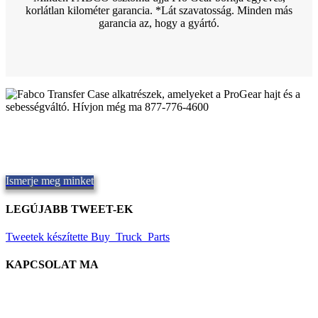
korlátlan kilométer garancia. *Lát
szavatosság. Minden más
garancia az, hogy a gyártó.
Minőségi Fabco Transfer esetek
Minőségi alkatrészek biztosítása,
Repair and Service since
1997.
Kínálunk szállítás ugyanazon a napon, világszerte.
Ismerje meg minket
LEGÚJABB TWEET-EK
Tweetek készítette Buy_Truck_Parts
KAPCSOLAT MA