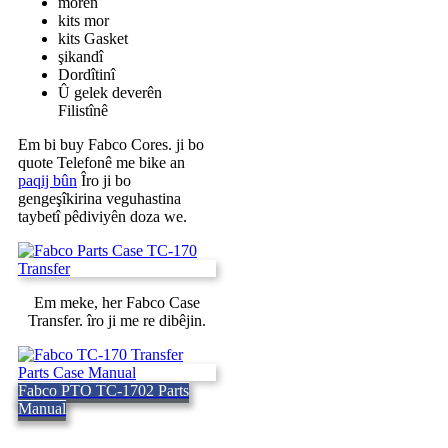
morên
kits mor
kits Gasket
şikandî
Dordîtinî
Û gelek deverên
Filistînê
Em bi buy Fabco Cores. ji bo
quote Telefonê me bike an
paqij bûn
Îro ji bo
gengeşîkirina veguhastina
taybetî pêdiviyên doza we.
Em meke, her Fabco Case
Transfer. îro ji me re dibêjin.
Fabco PTO TC-1702 Parts
Manual