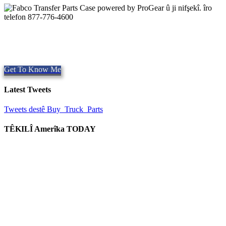
Quality Fabco Transfer girtîgehan
Peydakirina Parts quality,
Repair and Service since
1997. Em
pêşniyar roj shipping Same, cîhanê.
Get To Know Me
Latest Tweets
Tweets destê Buy_Truck_Parts
TÊKILÎ Amerîka TODAY
me Welat
906 West Gore St
Orlando, Florida 32805
1.877.776.4600 / 1.407.872.1901