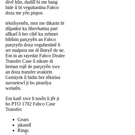
divê hûn, dudilî bi me bang
bide û bi veguhastina Fabco
doza me yên pispor.
teknîsyenên, mor me dikarin bi
dûpatkir ku lihevhatina part
alîkarî û her cihê ku zehmet
bibînin parçeyên an Fabco
parçeyên doza veguhestinê li
ser malpera me di lîsteyê de ne.
Em in an rayedar Fabco Dealer
Transfer Case û nikare di
heman rojê de parçeyên xwe
an doza transfer avakirin
Gemiyek û bidin ber rêkirina
navnetewî ji bo piranîya
welatên.
Em karê xwe li taxên li jêr ji
bo PTO 1702 Fabco Case
Transfer:
Gears
şikandî
Rings