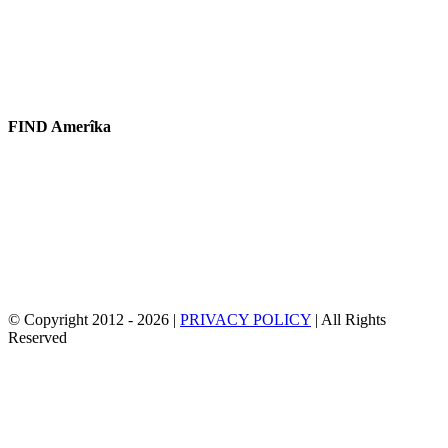
parts@eprogear.com
Duşem - Roja Înê: 8:00 IM - 5:00 PM
FIND Amerîka
© Copyright 2012 -
2026 |
PRIVACY POLICY
| All Rights
Reserved
facebook
Twitter
YouTube
Email