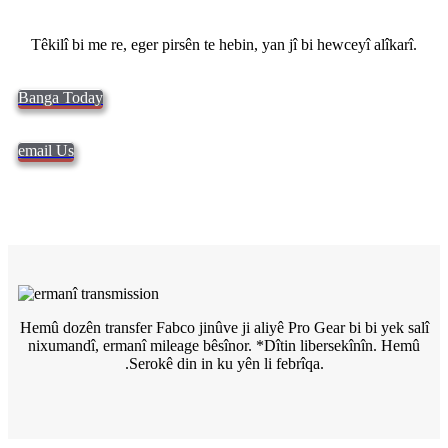
Têkilî bi me re, eger pirsên te hebin, yan jî bi hewceyî alîkarî.
Banga Today
email Us
Hemû dozên transfer Fabco jinûve ji aliyê Pro Gear bi bi yek salî
nixumandî, ermanî mileage bêsînor. *Dîtin
libersekînîn. Hemû
.Serokê din in ku yên li febrîqa.