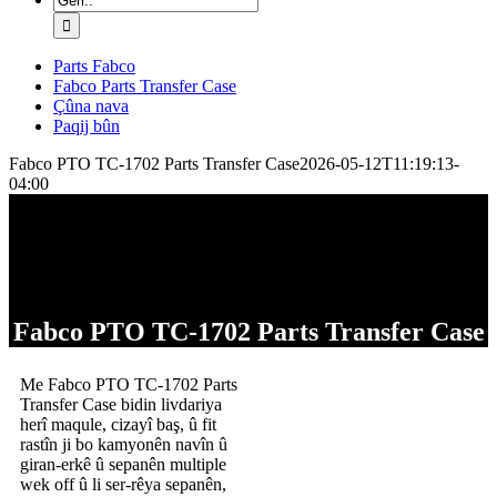
for:
Parts Fabco
Fabco Parts Transfer Case
Çûna nava
Paqij bûn
Fabco PTO TC-1702 Parts Transfer Case
2026-05-12T11:19:13-
04:00
Fabco PTO TC-1702 Parts Transfer Case
Me Fabco PTO TC-1702 Parts
Transfer Case bidin livdariya
herî maqule, cizayî baş, û fit
rastîn ji bo kamyonên navîn û
giran-erkê û sepanên multiple
wek off û li ser-rêya sepanên,