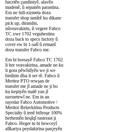
hacetên çandiniyê, alavên
madenê, û sepanên parastina.
Em ne full-xizmeta doza
transfer shop tamîrê ku dikane
pick up, dirandin,
nûveavakirin, û vegere Fabco
TC xwe 1702 veguhestina
doza back to specs factory û
cover ew bi 1-salî û ermanî
doza transfer Fabco me.
Em bi borsayê Fabco TC 1702
li her veavakirina, amade ne ku
li gora pêwîstîyên we ji we
bistînin dîsa li ser rê. Fabco û
Meritor PTO rewşan de
transfer me jî amade ne ji bo
ku keştiyên malê yan jî
navnetewî ne. Em in an
rayedar Fabco Automotive /
Meritor Belavkirina Products
Specialty û tenê bifiroşe 100%
berhemên heqîqî rasterast ji
Fabco. Heger tu bi hewceyî
alîkariya peydakirina parçeyên