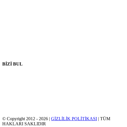
906 Batı Gore St
Orlando Florida 32805
1.877.776.4600 / 1.407.872.1901
parts@eprogear.com
Pazartesi - Cuma: 8:00 AM - 5:00 PM
BİZİ BUL
© Copyright 2012 -
2026 |
GİZLİLİK POLİTİKASI
| TÜM
HAKLARI SAKLIDIR