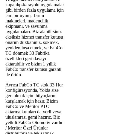
kapatılıp-karayolu uygulamalar
gibi birden fazla uygulama için
tam bir uyum, Tarım
makineleri, madencilik
ekipmanı, ve savunma
uygulamaları. Biz alabilirsiniz
eksiksiz hizmet transfer kutusu
onarım dükkanınız, sökmek,
yeniden inşa etmek, ve FabCo
TC dönmek 33 Fabrika
özellikleri geri davayı
aktarabilir ve bizim 1 yıllık
FabCo transfer kutusu garanti
ile örtün.
Ayrıca FabCo TC stok 33 Her
konfigürasyonda, Yolda size
geri almak için ihtiyaçlarını
karşılamak için hazır. Bizim
FabCo ve Meritor PTO
aktarma kutuları da yerli veya
uluslararası gemi hazırız. Biz
yetkili FabCo Otomotiv vardır
/ Meritor Özel Ürünler
distribütörü ve tek satmak