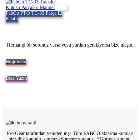
FabCo PTO TC-33 Parça El
Kitabı
Herhangi bir sorunuz varsa veya yardım gerekiyorsa bize ulaşın.
Bugün ara
Bize Yazın
Pro Gear tarafından yeniden inşa Tüm FABCO aktarma kutuları
bir yıllık kaplıdır, sınırsız kilometre garantisi. *Görmek
garanti.