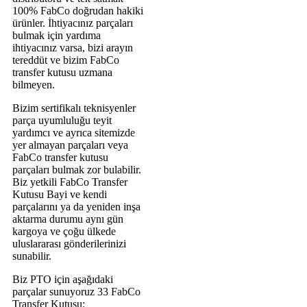
100% FabCo doğrudan hakiki
ürünler. İhtiyacınız parçaları
bulmak için yardıma
ihtiyacınız varsa, bizi arayın
tereddüt ve bizim FabCo
transfer kutusu uzmana
bilmeyen.
Bizim sertifikalı teknisyenler
parça uyumluluğu teyit
yardımcı ve ayrıca sitemizde
yer almayan parçaları veya
FabCo transfer kutusu
parçaları bulmak zor bulabilir.
Biz yetkili FabCo Transfer
Kutusu Bayi ve kendi
parçalarını ya da yeniden inşa
aktarma durumu aynı gün
kargoya ve çoğu ülkede
uluslararası gönderilerinizi
sunabilir.
Biz PTO için aşağıdaki
parçalar sunuyoruz 33 FabCo
Transfer Kutusu: