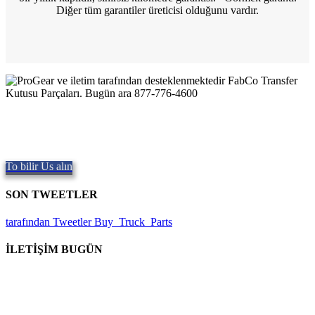
Diğer tüm garantiler üreticisi olduğunu vardır.
Kalite FabCo Aktarma Kutuları
Kaliteli Parçaları sağlanması,
Repair and Service since
1997. Aynı
gün kargo imkanı sunuyoruz, Dünya çapında.
To bilir Us alın
SON TWEETLER
tarafından Tweetler Buy_Truck_Parts
İLETİŞİM BUGÜN
Konumumuz