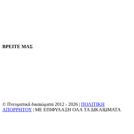
1.877.776.4600 / 1.407.872.1901
Parts@eprogear.com
Δευτέρα - Παρασκευή: 8:00 Π.Μ - 5:00 ΜΜ
ΒΡΕΙΤΕ ΜΑΣ
© Πνευματικά δικαιώματα 2012 -
2026 |
ΠΟΛΙΤΙΚΗ
ΑΠΟΡΡΗΤΟΥ
| ΜΕ ΕΠΙΦΥΛΑΞΗ ΟΛΑ ΤΑ ΔΙΚΑΙΩΜΑΤΑ
Facebook
Κελάδημα
YouTube
E-
mail