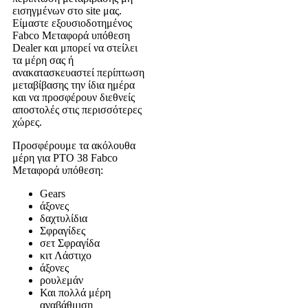
εισηγμένων στο site μας.
Είμαστε εξουσιοδοτημένος
Fabco Μεταφορά υπόθεση
Dealer και μπορεί να στείλει
τα μέρη σας ή
ανακατασκευαστεί περίπτωση
μεταβίβασης την ίδια ημέρα
και να προσφέρουν διεθνείς
αποστολές στις περισσότερες
χώρες.
Προσφέρουμε τα ακόλουθα
μέρη για PTO 38 Fabco
Μεταφορά υπόθεση:
Gears
άξονες
δαχτυλίδια
Σφραγίδες
σετ Σφραγίδα
κιτ Λάστιχο
άξονες
ρουλεμάν
Και πολλά μέρη
αναβάθμιση