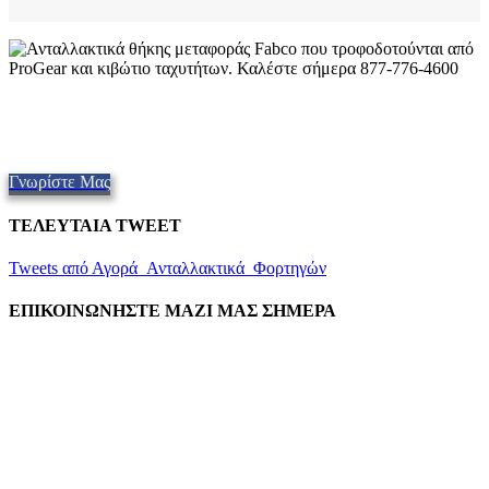
Ποιοτικές θήκες μεταφοράς Fabco
Παροχή ποιοτικών ανταλλακτικών,
Repair and Service since
1997.
Προσφέρουμε αποστολή αυθημερόν, παγκόσμιος.
Γνωρίστε Μας
ΤΕΛΕΥΤΑΙΑ TWEET
Tweets από Αγορά_Ανταλλακτικά_Φορτηγών
ΕΠΙΚΟΙΝΩΝΗΣΤΕ ΜΑΖΙ ΜΑΣ ΣΗΜΕΡΑ
Η τοποθεσία μας
906 Δυτική Gore St
Ορλάντο Φλόριντα 32805