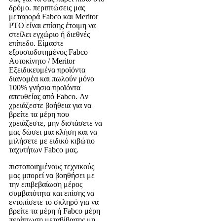
δρόμο. περιπτώσεις μας
μεταφορά Fabco και Meritor
PTO είναι επίσης έτοιμη να
στείλει εγχώριο ή διεθνές
επίπεδο. Είμαστε
εξουσιοδοτημένος Fabco
Αυτοκίνητο / Meritor
Εξειδικευμένα προϊόντα
διανομέα και πωλούν μόνο
100% γνήσια προϊόντα
απευθείας από Fabco. Αν
χρειάζεστε βοήθεια για να
βρείτε τα μέρη που
χρειάζεστε, μην διστάσετε να
μας δώσει μια κλήση και να
μιλήσετε με ειδικό κιβώτιο
ταχυτήτων Fabco μας.
πιστοποιημένους τεχνικούς
μας μπορεί να βοηθήσει με
την επιβεβαίωση μέρος
συμβατότητα και επίσης να
εντοπίσετε το σκληρό για να
βρείτε τα μέρη ή Fabco μέρη
περίπτωση μεταβίβασης μη