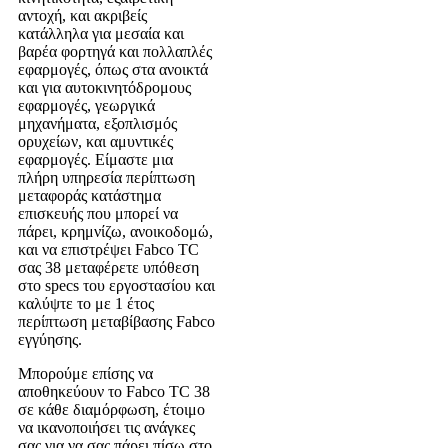
αντοχή, και ακριβείς
κατάλληλα για μεσαία και
βαρέα φορτηγά και πολλαπλές
εφαρμογές, όπως στα ανοικτά
και για αυτοκινητόδρομους
εφαρμογές, γεωργικά
μηχανήματα, εξοπλισμός
ορυχείων, και αμυντικές
εφαρμογές. Είμαστε μια
πλήρη υπηρεσία περίπτωση
μεταφοράς κατάστημα
επισκευής που μπορεί να
πάρει, κρημνίζω, ανοικοδομώ,
και να επιστρέψει Fabco TC
σας 38 μεταφέρετε υπόθεση
στο specs του εργοστασίου και
καλύψτε το με 1 έτος
περίπτωση μεταβίβασης Fabco
εγγύησης.
Μπορούμε επίσης να
αποθηκεύουν το Fabco TC 38
σε κάθε διαμόρφωση, έτοιμο
να ικανοποιήσει τις ανάγκες
σας για να σας πάρει πίσω στο