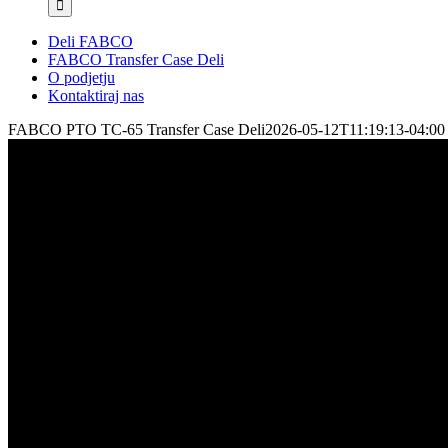
Deli FABCO
FABCO Transfer Case Deli
O podjetju
Kontaktiraj nas
FABCO PTO TC-65 Transfer Case Deli
2026-05-12T11:19:13-04:00