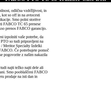
st, odlična vzdržljivost, in
 kot so off in na avtocesti
kacije. Smo polni storitve
rniti FABCO TC 65 prenese
rakso prenos FABCO garancijo.
i izpolniti vaše potrebe, da
 PTO so tudi pripravljeni na
 Meritor Specialty Izdelki
iz FABCO. Če potrebujete pomoč
n se pogovorite z našim nakazila
udi najti težko najti dele ali
strani. Smo pooblaščeni FABCO
ru prodaje na isti dan in