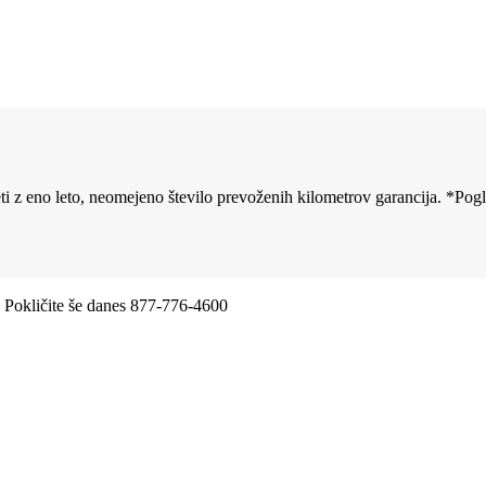
 z eno leto, neomejeno število prevoženih kilometrov garancija. *Pog
mo dostavo še isti dan, po vsem svetu.