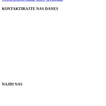
KONTAKTIRAJTE NAS DANES
Naša lokacija
906 West Gore St
Orlando Florida 32805
1.877.776.4600 / 1.407.872.1901
deli@eprogear.com
ponedeljek - Petek: 8:00 zjutraj - 5:00 popoldne
NAJDI NAS