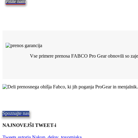
Pišite nam
Vse primere prenosa FABCO Pro Gear obnovili so zajeti
Kakovostna prenosna ohišja Fabco
Zagotavljanje kakovostnih delov,
Repair and Service since
1997. Nudi
Spoznajte nas
NAJNOVEJŠI TWEET-i
Tweets avtorja Nakup_delov_tovornjaka