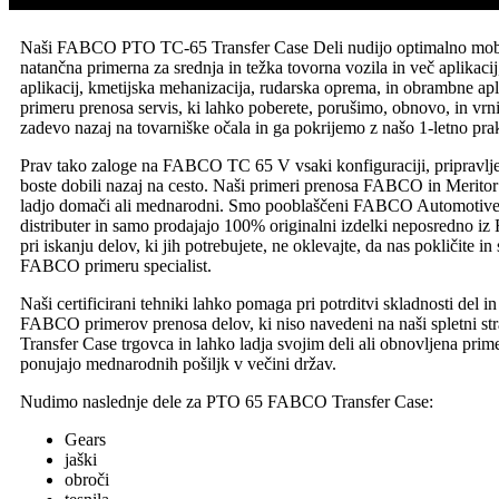
Naši FABCO PTO TC-65 Transfer Case Deli nudijo optimalno mobilno
natančna primerna za srednja in težka tovorna vozila in več aplikacij,
aplikacij, kmetijska mehanizacija, rudarska oprema, in obrambne apli
primeru prenosa servis, ki lahko poberete, porušimo, obnovo, in v
zadevo nazaj na tovarniške očala in ga pokrijemo z našo 1-letno p
Prav tako zaloge na FABCO TC 65 V vsaki konfiguraciji, pripravljen
boste dobili nazaj na cesto. Naši primeri prenosa FABCO in Meritor
ladjo domači ali mednarodni. Smo pooblaščeni FABCO Automotive /
distributer in samo prodajajo 100% originalni izdelki neposredno 
pri iskanju delov, ki jih potrebujete, ne oklevajte, da nas pokličite i
FABCO primeru specialist.
Naši certificirani tehniki lahko pomaga pri potrditvi skladnosti del in t
FABCO primerov prenosa delov, ki niso navedeni na naši spletni 
Transfer Case trgovca in lahko ladja svojim deli ali obnovljena prime
ponujajo mednarodnih pošiljk v večini držav.
Nudimo naslednje dele za PTO 65 FABCO Transfer Case:
Gears
jaški
obroči