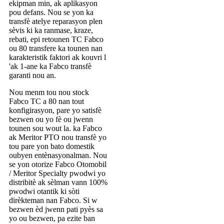
ekipman min, ak aplikasyon
pou defans. Nou se yon ka
transfè atelye reparasyon plen
sèvis ki ka ranmase, kraze,
rebati, epi retounen TC Fabco
ou 80 transfere ka tounen nan
karakteristik faktori ak kouvri l
'ak 1-ane ka Fabco transfè
garanti nou an.
Nou menm tou nou stock
Fabco TC a 80 nan tout
konfigirasyon, pare yo satisfè
bezwen ou yo fè ou jwenn
tounen sou wout la. ka Fabco
ak Meritor PTO nou transfè yo
tou pare yon bato domestik
oubyen entènasyonalman. Nou
se yon otorize Fabco Otomobil
/ Meritor Specialty pwodwi yo
distribitè ak sèlman vann 100%
pwodwi otantik ki sòti
dirèkteman nan Fabco. Si w
bezwen èd jwenn pati pyès sa
yo ou bezwen, pa ezite ban