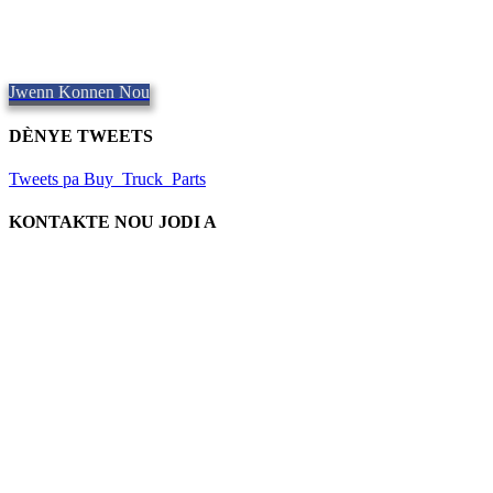
Bon kalite ka transfè Fabco
Bay bon jan kalite Pati,
Repair and Service since
1997. Nou ofri
menm jou anbake, atravè lemond.
Jwenn Konnen Nou
DÈNYE TWEETS
Tweets pa Buy_Truck_Parts
KONTAKTE NOU JODI A
Kote nou an
906 West Gore St
Orlando, Florid 32805
1.877.776.4600 / 1.407.872.1901
parts@eprogear.com