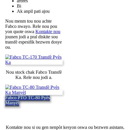
arbres
Bi
Ak anpil pati ajou
Nou menm tou nou achte
Fabco nwayo. Rele nou pou
yon quote oswa
Kontakte nou
jounen jodi a pral diskite sou
transfè espesifik bezwen dosye
ou.
Nou stock chak Fabco Transfè
Ka. Rele nou jodi a.
Fabco PTO TC-80 Pyès
Manyèl
Kontakte nou si ou gen nenpòt kesyon oswa ou bezwen asistans.