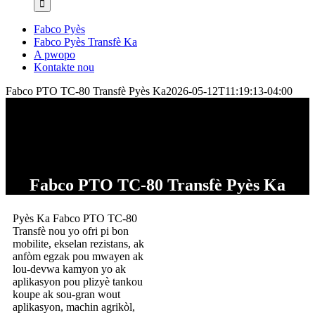
Fabco Pyès
Fabco Pyès Transfè Ka
A pwopo
Kontakte nou
Fabco PTO TC-80 Transfè Pyès Ka
2026-05-12T11:19:13-04:00
Fabco PTO TC-80 Transfè Pyès Ka
Pyès Ka Fabco PTO TC-80
Transfè nou yo ofri pi bon
mobilite, ekselan rezistans, ak
anfòm egzak pou mwayen ak
lou-devwa kamyon yo ak
aplikasyon pou plizyè tankou
koupe ak sou-gran wout
aplikasyon, machin agrikòl,