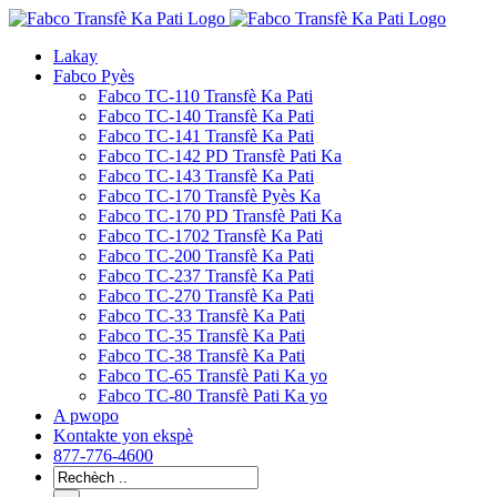
Ale
nan
Lakay
kontni
Fabco Pyès
Fabco TC-110 Transfè Ka Pati
Fabco TC-140 Transfè Ka Pati
Fabco TC-141 Transfè Ka Pati
Fabco TC-142 PD Transfè Pati Ka
Fabco TC-143 Transfè Ka Pati
Fabco TC-170 Transfè Pyès Ka
Fabco TC-170 PD Transfè Pati Ka
Fabco TC-1702 Transfè Ka Pati
Fabco TC-200 Transfè Ka Pati
Fabco TC-237 Transfè Ka Pati
Fabco TC-270 Transfè Ka Pati
Fabco TC-33 Transfè Ka Pati
Fabco TC-35 Transfè Ka Pati
Fabco TC-38 Transfè Ka Pati
Fabco TC-65 Transfè Pati Ka yo
Fabco TC-80 Transfè Pati Ka yo
A pwopo
Kontakte yon ekspè
877-776-4600
Rechèch
pou: