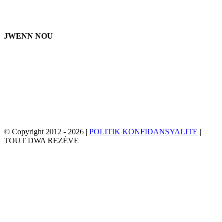
Lendi - Vandredi: 8:00 AM - 5:00 PM
JWENN NOU
© Copyright 2012 -
2026 |
POLITIK KONFIDANSYALITE
|
TOUT DWA REZÈVE
Facebook
Twitter
YouTube
Imèl