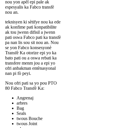
nou yon apèl epi pale ak
espesyalis ka Fabco transfè
nou an.
teknisyen ki sètifye nou ka ede
ak konfime pati konpatibilite
ak tou jwenn difisil a jwenn
pati oswa Fabco pati ka transfè
pa nan lis sou sit nou an. Nou
se yon Fabco konsesyonè
Transfè Ka otorize epi yo ka
bato pati ou a oswa rebati ka
transfere menm jou a epi yo
ofri anbakman entènasyonal
nan pi fò peyi.
Nou ofri pati sa yo pou PTO
80 Fabco Transfè Ka:
Angrenaj
arbres
Bag
Seals
twous Bouche
twous Joint