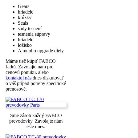
Gears
hriadele
krúžky
Seals
sady tesnení
tesnenia súpravy
hriadele
ložisko
A mnoho upgrade diely
Máme tiež kúpiť FABCO
Jadrá. Zavolajte nám pre
cenovú ponuku, alebo
kontaktuj nás
dnes diskutovať
o váš prípad potreby špecifické
prenosové.
Sme zásob každý FABCO
prevodovky. Zavolajte nám
ešte dnes.