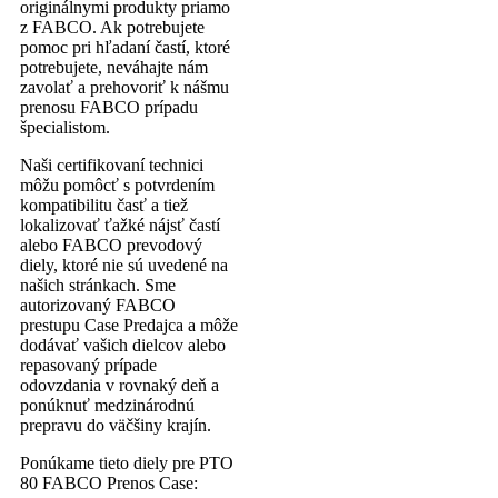
originálnymi produkty priamo
z FABCO. Ak potrebujete
pomoc pri hľadaní častí, ktoré
potrebujete, neváhajte nám
zavolať a prehovoriť k nášmu
prenosu FABCO prípadu
špecialistom.
Naši certifikovaní technici
môžu pomôcť s potvrdením
kompatibilitu časť a tiež
lokalizovať ťažké nájsť častí
alebo FABCO prevodový
diely, ktoré nie sú uvedené na
našich stránkach. Sme
autorizovaný FABCO
prestupu Case Predajca a môže
dodávať vašich dielcov alebo
repasovaný prípade
odovzdania v rovnaký deň a
ponúknuť medzinárodnú
prepravu do väčšiny krajín.
Ponúkame tieto diely pre PTO
80 FABCO Prenos Case: