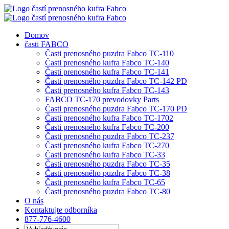
Preskočiť
na
obsah
Domov
časti FABCO
Časti prenosného puzdra Fabco TC-110
Časti prenosného kufra Fabco TC-140
Časti prenosného kufra Fabco TC-141
Časti prenosného puzdra Fabco TC-142 PD
Časti prenosného kufra Fabco TC-143
FABCO TC-170 prevodovky Parts
Časti prenosného puzdra Fabco TC-170 PD
Časti prenosného kufra Fabco TC-1702
Časti prenosného kufra Fabco TC-200
Časti prenosného puzdra Fabco TC-237
Časti prenosného kufra Fabco TC-270
Časti prenosného kufra Fabco TC-33
Časti prenosného puzdra Fabco TC-35
Časti prenosného puzdra Fabco TC-38
Časti prenosného kufra Fabco TC-65
Časti prenosného puzdra Fabco TC-80
O nás
Kontaktujte odborníka
877-776-4600
Hľadať: