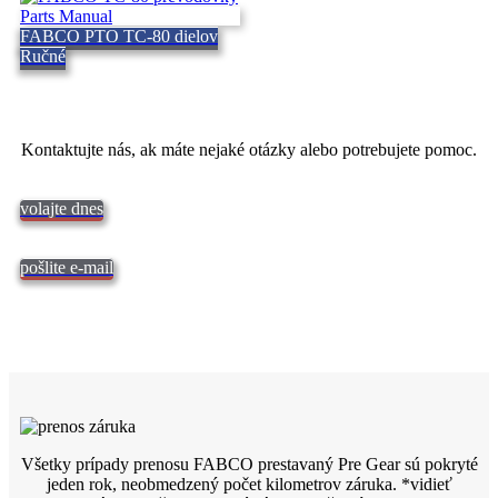
FABCO PTO TC-80 dielov
Ručné
Kontaktujte nás, ak máte nejaké otázky alebo potrebujete pomoc.
volajte dnes
pošlite e-mail
Všetky prípady prenosu FABCO prestavaný Pre Gear sú pokryté
jeden rok, neobmedzený počet kilometrov záruka. *vidieť