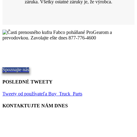
záruka. Všetky ostatné záruky je, že výrobca.
Kvalitné prenosné kufríky Fabco
Poskytovanie kvalitných dielov,
Repair and Service since
1997.
Ponúkame prepravu v ten istý deň, celosvetovo.
Spoznajte nás
POSLEDNÉ TWEETY
Tweety od používateľa Buy_Truck_Parts
KONTAKTUJTE NÁM DNES
Naše umiestnenie
906 West Gore St