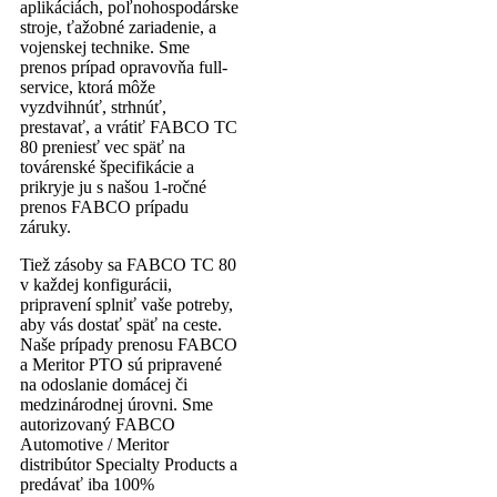
aplikáciách, poľnohospodárske
stroje, ťažobné zariadenie, a
vojenskej technike. Sme
prenos prípad opravovňa full-
service, ktorá môže
vyzdvihnúť, strhnúť,
prestavať, a vrátiť FABCO TC
80 preniesť vec späť na
továrenské špecifikácie a
prikryje ju s našou 1-ročné
prenos FABCO prípadu
záruky.
Tiež zásoby sa FABCO TC 80
v každej konfigurácii,
pripravení splniť vaše potreby,
aby vás dostať späť na ceste.
Naše prípady prenosu FABCO
a Meritor PTO sú pripravené
na odoslanie domácej či
medzinárodnej úrovni. Sme
autorizovaný FABCO
Automotive / Meritor
distribútor Specialty Products a
predávať iba 100%