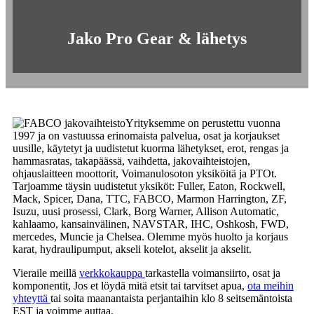
Jako Pro Gear & lähetys
Yrityksemme on perustettu vuonna
1997 ja on vastuussa erinomaista palvelua, osat ja korjaukset
uusille, käytetyt ja uudistetut kuorma lähetykset, erot, rengas ja
hammasratas, takapäässä, vaihdetta, jakovaihteistojen,
ohjauslaitteen moottorit, Voimanulosoton yksiköitä ja PTOt.
Tarjoamme täysin uudistetut yksiköt: Fuller, Eaton, Rockwell,
Mack, Spicer, Dana, TTC, FABCO, Marmon Harrington, ZF,
Isuzu, uusi prosessi, Clark, Borg Warner, Allison Automatic,
kahlaamo, kansainvälinen, NAVSTAR, IHC, Oshkosh, FWD,
mercedes, Muncie ja Chelsea. Olemme myös huolto ja korjaus
karat, hydraulipumput, akseli kotelot, akselit ja akselit.
Vieraile meillä
verkkokauppa
tarkastella voimansiirto, osat ja
komponentit, Jos et löydä mitä etsit tai tarvitset apua,
ota meihin
yhteyttä
tai soita maanantaista perjantaihin klo 8 seitsemäntoista
EST ja voimme auttaa.