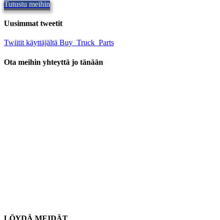
Tutustu meihin
Uusimmat tweetit
Twiitit käyttäjältä Buy_Truck_Parts
Ota meihin yhteyttä jo tänään
Sijaintimme
906 West Gore St
Orlando, Florida 32805
1.877.776.4600 / 1.407.872.1901
osat@eprogear.com
maanantai - perjantai: 8:00 OLEN - 5:00 PM
LÖYDÄ MEIDÄT