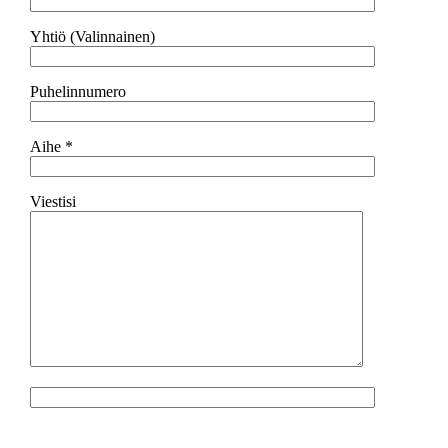
Yhtiö (Valinnainen)
Puhelinnumero
Aihe *
Viestisi
Jätä tämä kenttä tyhjäksi.