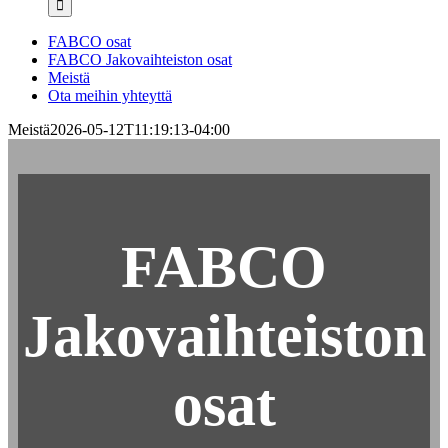
FABCO osat
FABCO Jakovaihteiston osat
Meistä
Ota meihin yhteyttä
Meistä
2026-05-12T11:19:13-04:00
FABCO
Jakovaihteiston
osat