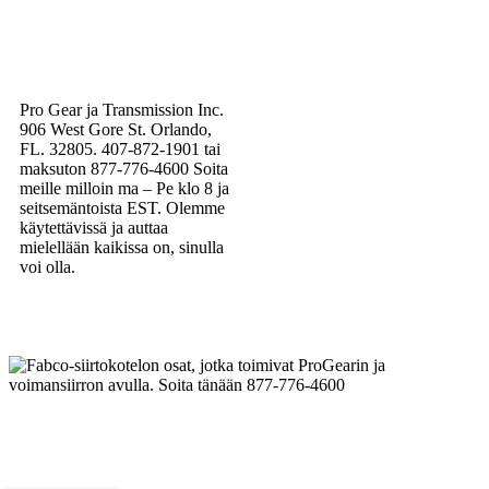
Pro Gear ja Transmission Inc.
906 West Gore St. Orlando,
FL. 32805. 407-872-1901 tai
maksuton 877-776-4600 Soita
meille milloin ma – Pe klo 8 ja
seitsemäntoista EST. Olemme
käytettävissä ja auttaa
mielellään kaikissa on, sinulla
voi olla.
Laadukkaat Fabco-siirtokotelot
Laadukkaiden osien tarjoaminen,
Repair and Service since
1997.
Tarjoamme toimitus samana päivänä, maailmanlaajuinen.