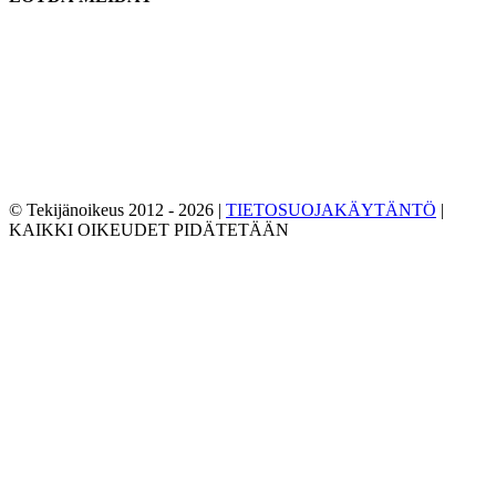
© Tekijänoikeus 2012 -
2026 |
TIETOSUOJAKÄYTÄNTÖ
|
KAIKKI OIKEUDET PIDÄTETÄÄN
Facebook
Viserrys
YouTube
Sähköposti