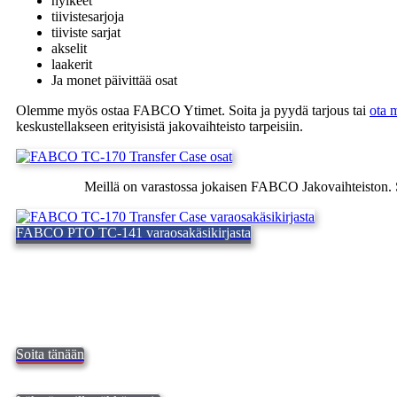
hylkeet
tiivistesarjoja
tiiviste sarjat
akselit
laakerit
Ja monet päivittää osat
Olemme myös ostaa FABCO Ytimet. Soita ja pyydä tarjous tai
ota 
keskustellakseen erityisistä jakovaihteisto tarpeisiin.
Meillä on varastossa jokaisen FABCO Jakovaihteiston. S
FABCO PTO TC-141 varaosakäsikirjasta
Soita tänään