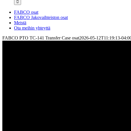
FABCO osat
FABCO Jakovaihteiston osat
Meistä
Ota meihin yhteyttä
FABCO PTO TC-141 Transfer Case osat
2026-05-12T11:19:13-04:0