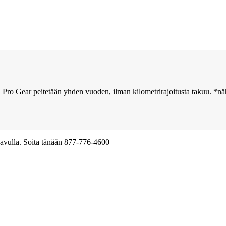
 Pro Gear peitetään yhden vuoden, ilman kilometrirajoitusta takuu. *n
oamme toimitus samana päivänä, maailmanlaajuinen.