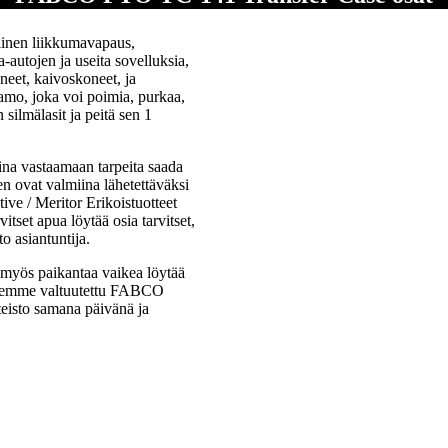
inen liikkumavapaus,
-autojen ja useita sovelluksia,
neet, kaivoskoneet, ja
amo, joka voi poimia, purkaa,
silmälasit ja peitä sen 1
 vastaamaan tarpeita saada
n ovat valmiina lähetettäväksi
ve / Meritor Erikoistuotteet
tset apua löytää osia tarvitset,
o asiantuntija.
a myös paikantaa vaikea löytää
 Olemme valtuutettu FABCO
hteisto samana päivänä ja