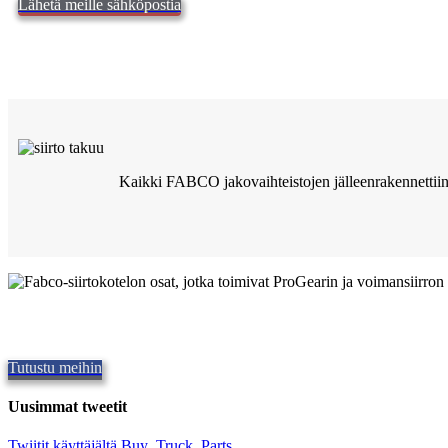
Lähetä meille sähköpostia
Kaikki FABCO jakovaihteistojen jälleenrakennettiin
Laadukkaat Fabco-siirtokotelot
Laadukkaiden osien tarjoaminen,
Repair and Service since
1997. Tarj
Tutustu meihin
Uusimmat tweetit
Twiitit käyttäjältä Buy_Truck_Parts