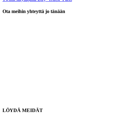
Ota meihin yhteyttä jo tänään
Sijaintimme
906 West Gore St
Orlando, Florida 32805
1.877.776.4600 / 1.407.872.1901
osat@eprogear.com
maanantai - perjantai: 8:00 OLEN - 5:00 PM
LÖYDÄ MEIDÄT