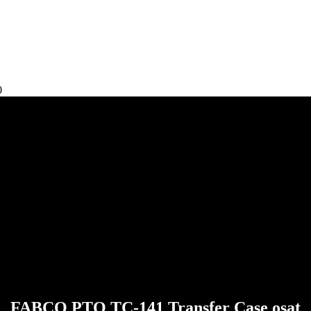
0
FABCO PTO TC-141 Transfer Case osat