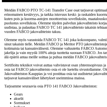
Meidän FABCO PTO TC-141 Transfer Case osat tarjoavat optimaal
erinomainen kestävyys, ja tarkka istuvuus keski- ja raskaiden kuorma
kuten pois ja kuorma-autojen moottoreista sovelluksiin, maatalousko
puolustus sovelluksia. Olemme täyden palvelun jakovaihteisto korja
uudistaa, ja palauttaa FABCO TC 141 jakovaihteisto takaisin tehtaan 
vuoden FABCO jakovaihteisto takuu.
Olemme myös varastoida FABCO TC 141 joka kokoonpano, valmiina
sinut takaisin tielle. Meidän FABCO ja Meritor PTO jakovaihteistoje
kotimaisia ​​tai kansainvälisesti. Olemme valtuutettu FABCO Automoti
jakelija ja vain myydä 100% aitoja tuotteita suoraan FABCO. Jos tarvi
älä epäröi antaa meille soittaa ja puhua meidän FABCO jakovaihteist
Sertifioitu teknikot voivat auttaa vahvistavat osan yhteensopivuus j
osia tai FABCO jakovaihteisto osia ei ole lueteltu sivustollamme.
Jakovaihteiston Kauppias ja voi postittaa osia tai uudistetut jakovai
tarjoavat kansainväliset lähetykset useimmissa maissa.
Tarjoamme seuraavia osia PTO 141 FABCO Jakovaihteiston:
Gears
akselit
Sormukset