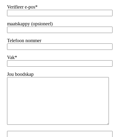
Verifieer e-pos*
maatskappy (opsioneel)
Telefoon nommer
Vak*
Jou boodskap
Laat asseblief hierdie veld leeg.