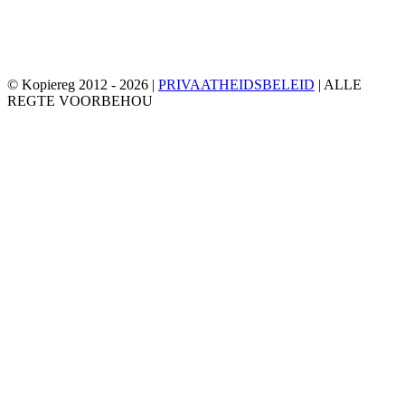
© Kopiereg 2012 -
2026 |
PRIVAATHEIDSBELEID
| ALLE
REGTE VOORBEHOU
Facebook
Twitter
YouTube
E-
pos