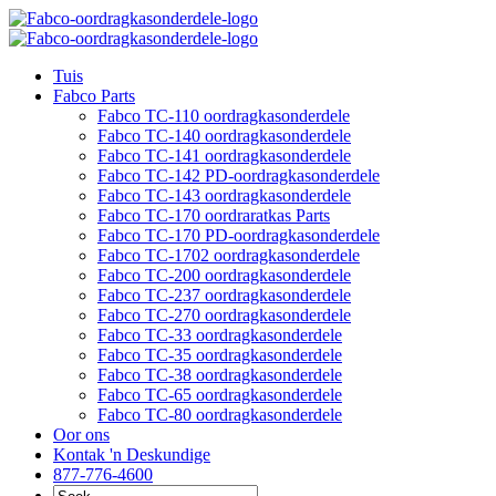
Slaan
oor
na
Tuis
inhoud
Fabco Parts
Fabco TC-110 oordragkasonderdele
Fabco TC-140 oordragkasonderdele
Fabco TC-141 oordragkasonderdele
Fabco TC-142 PD-oordragkasonderdele
Fabco TC-143 oordragkasonderdele
Fabco TC-170 oordraratkas Parts
Fabco TC-170 PD-oordragkasonderdele
Fabco TC-1702 oordragkasonderdele
Fabco TC-200 oordragkasonderdele
Fabco TC-237 oordragkasonderdele
Fabco TC-270 oordragkasonderdele
Fabco TC-33 oordragkasonderdele
Fabco TC-35 oordragkasonderdele
Fabco TC-38 oordragkasonderdele
Fabco TC-65 oordragkasonderdele
Fabco TC-80 oordragkasonderdele
Oor ons
Kontak 'n Deskundige
877-776-4600
Soek