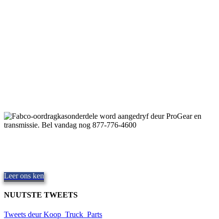
Kwaliteit Fabco-oordraggevalle
Die verskaffing van kwaliteit onderdele,
Repair and Service since
1997. Ons bied dieselfde dag af, wêreldwyd.
Leer ons ken
NUUTSTE TWEETS
Tweets deur Koop_Truck_Parts