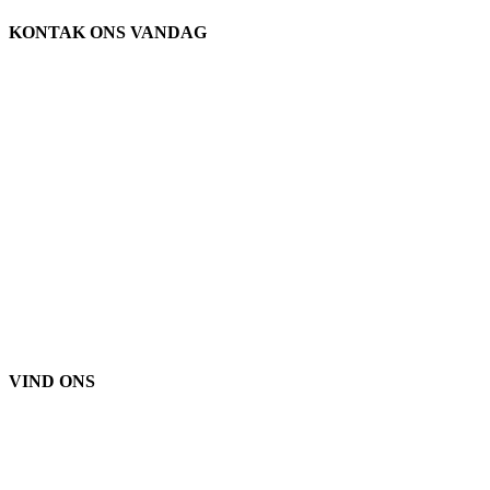
KONTAK ONS VANDAG
Ons ligging
906 West Gore St
Orlando, Florida 32805
1.877.776.4600 / 1.407.872.1901
dele@eprogear.com
Maandag - Vrydag: 8:00 AM - 5:00 PM
VIND ONS