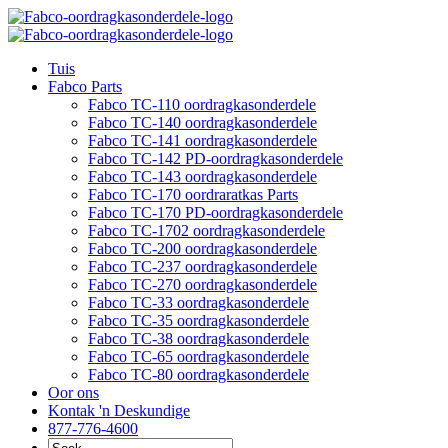
Slaan
oor
na
Tuis
inhoud
Fabco Parts
Fabco TC-110 oordragkasonderdele
Fabco TC-140 oordragkasonderdele
Fabco TC-141 oordragkasonderdele
Fabco TC-142 PD-oordragkasonderdele
Fabco TC-143 oordragkasonderdele
Fabco TC-170 oordraratkas Parts
Fabco TC-170 PD-oordragkasonderdele
Fabco TC-1702 oordragkasonderdele
Fabco TC-200 oordragkasonderdele
Fabco TC-237 oordragkasonderdele
Fabco TC-270 oordragkasonderdele
Fabco TC-33 oordragkasonderdele
Fabco TC-35 oordragkasonderdele
Fabco TC-38 oordragkasonderdele
Fabco TC-65 oordragkasonderdele
Fabco TC-80 oordragkasonderdele
Oor ons
Kontak 'n Deskundige
877-776-4600
Soek