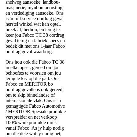
snelweg aansoeke, landbou-
masjinerie, mynboutoerusting,
en verdediging aansoeke. Ons
is 'n full-service oordrag geval
herstel winkel wat kan optel,
breek af, herbou, en terug te
keer jou Fabco TC 38 oordrag
geval terug na fabriek specs en
bedek dit met ons 1-jaar Fabco
oordrag geval waarborg.
Ons hou ook die Fabco TC 38
in elke opset, gereed om jou
behoeftes te voorsien om jou
terug te kry op die pad. Ons
Fabco en MERITOR bo
oordrag gevalle is ook gereed
om te skip binnelandse of
internasionale vlak. Ons is 'n
gemagtigde Fabco Automotive
/ MERITOR Spesiale produkte
verspreider en net verkoop
100% ware produkte direk
vanaf Fabco. As jy hulp nodig
om die dele wat jy nodig het,