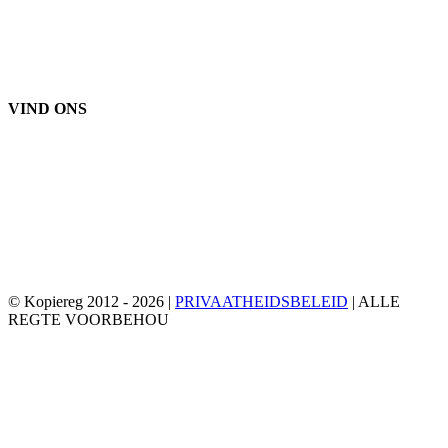
dele@eprogear.com
Maandag - Vrydag: 8:00 AM - 5:00 PM
VIND ONS
© Kopiereg 2012 -
2026 |
PRIVAATHEIDSBELEID
| ALLE
REGTE VOORBEHOU
Facebook
Twitter
YouTube
E-
pos