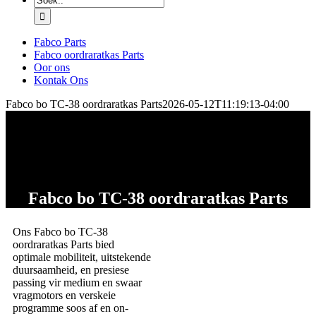
vir:
Fabco Parts
Fabco oordraratkas Parts
Oor ons
Kontak Ons
Fabco bo TC-38 oordraratkas Parts
2026-05-12T11:19:13-04:00
Fabco bo TC-38 oordraratkas Parts
Ons Fabco bo TC-38
oordraratkas Parts bied
optimale mobiliteit, uitstekende
duursaamheid, en presiese
passing vir medium en swaar
vragmotors en verskeie
programme soos af en on-