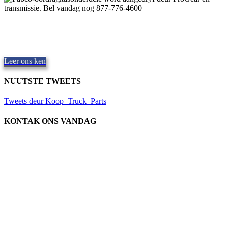
Kwaliteit Fabco-oordraggevalle
Die verskaffing van kwaliteit onderdele,
Repair and Service since
1997. Ons bied dieselfde dag af, wêreldwyd.
Leer ons ken
NUUTSTE TWEETS
Tweets deur Koop_Truck_Parts
KONTAK ONS VANDAG
Ons ligging
906 West Gore St
Orlando, Florida 32805
1.877.776.4600 / 1.407.872.1901