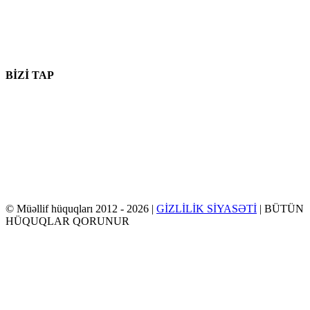
parts@eprogear.com
Bazar ertəsi - cümə: 8:00 AM - 5:00 PM
BİZİ TAP
© Müəllif hüquqları 2012 -
2026 |
GİZLİLİK SİYASƏTİ
| BÜTÜN
HÜQUQLAR QORUNUR
Facebook
cuqquldamaq
YouTube
Email