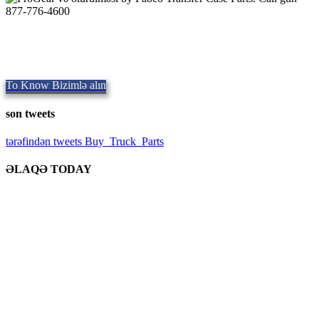
Quality Fabco Transfer Cases
keyfiyyətli hissələri təmin,
Repair and Service since
1997. Biz eyni
gün göndərmə təklif, dünyada.
To Know Bizimlə alın
son tweets
tərəfindən tweets Buy_Truck_Parts
ƏLAQƏ TODAY
Bizim Yer
906 West Gore St
Orlando Florida 32805
1.877.776.4600 / 1.407.872.1901