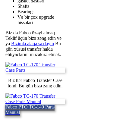
gasket dəstləri
Shafts
Bearings
Və bir çox upgrade
hissələri
Biz də Fabco özəyi almaq.
Teklif üçün bizə zəng edin və
ya
Bizimlə əlaqə saxlayın
Bu
gün xüsusi transfer halda
ehtiyaclarını müzakirə etmək.
Biz hər Fabco Transfer Case
fond. Bu gün bizə zəng edin.
Fabco PTO TC-140 Parts
Manual