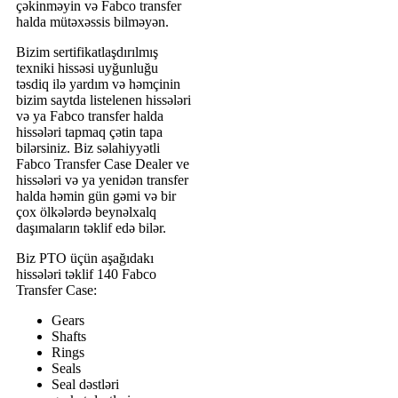
çəkinməyin və Fabco transfer
halda mütəxəssis bilməyən.
Bizim sertifikatlaşdırılmış
texniki hissəsi uyğunluğu
təsdiq ilə yardım və həmçinin
bizim saytda listelenen hissələri
və ya Fabco transfer halda
hissələri tapmaq çətin tapa
bilərsiniz. Biz səlahiyyətli
Fabco Transfer Case Dealer ve
hissələri və ya yenidən transfer
halda həmin gün gəmi və bir
çox ölkələrdə beynəlxalq
daşımaların təklif edə bilər.
Biz PTO üçün aşağıdakı
hissələri təklif 140 Fabco
Transfer Case:
Gears
Shafts
Rings
Seals
Seal dəstləri