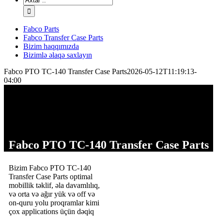
Fabco Parts
Fabco Transfer Case Parts
Bizim haqqımızda
Bizimlə əlaqə saxlayın
Fabco PTO TC-140 Transfer Case Parts
2026-05-12T11:19:13-
04:00
Fabco PTO TC-140 Transfer Case Parts
Bizim Fabco PTO TC-140
Transfer Case Parts optimal
mobillik təklif, əla davamlılıq,
və orta və ağır yük və off və
on-quru yolu proqramlar kimi
çox applications üçün dəqiq