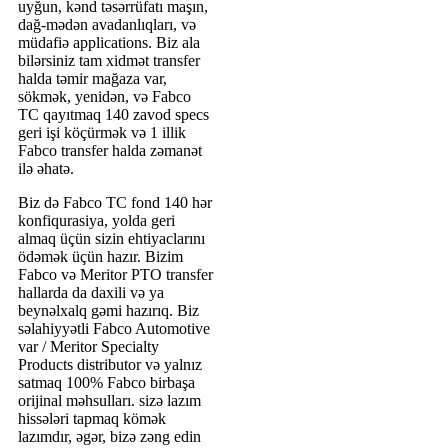
uyğun, kənd təsərrüfatı maşın,
dağ-mədən avadanlıqları, və
müdafiə applications. Biz ala
bilərsiniz tam xidmət transfer
halda təmir mağaza var,
sökmək, yenidən, və Fabco
TC qayıtmaq 140 zavod specs
geri işi köçürmək və 1 illik
Fabco transfer halda zəmanət
ilə əhatə.
Biz də Fabco TC fond 140 hər
konfiqurasiya, yolda geri
almaq üçün sizin ehtiyaclarını
ödəmək üçün hazır. Bizim
Fabco və Meritor PTO transfer
hallarda da daxili və ya
beynəlxalq gəmi hazırıq. Biz
səlahiyyətli Fabco Automotive
var / Meritor Specialty
Products distributor və yalnız
satmaq 100% Fabco birbaşa
orijinal məhsulları. sizə lazım
hissələri tapmaq kömək
lazımdır, əgər, bizə zəng edin