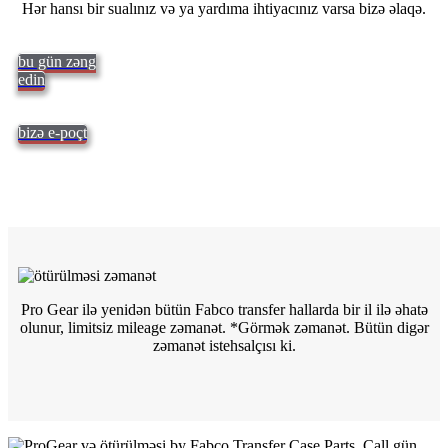
Hər hansı bir sualınız və ya yardıma ihtiyacınız varsa bizə əlaqə.
bu gün zəng
edin
bizə e-poçt
Pro Gear ilə yenidən bütün Fabco transfer hallarda bir il ilə əhatə
olunur, limitsiz mileage zəmanət. *Görmək
zəmanət. Bütün digər
zəmanət istehsalçısı ki.