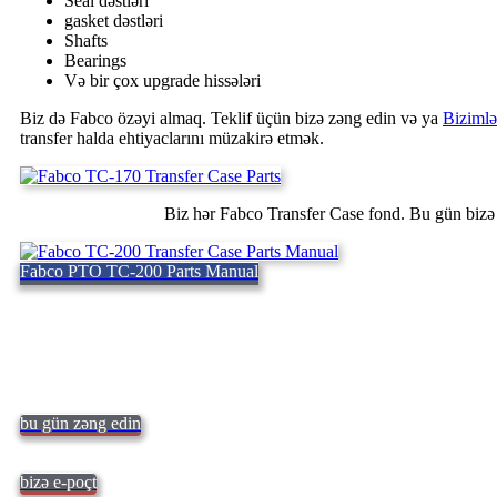
Seal dəstləri
gasket dəstləri
Shafts
Bearings
Və bir çox upgrade hissələri
Biz də Fabco özəyi almaq. Teklif üçün bizə zəng edin və ya
Bizimlə
transfer halda ehtiyaclarını müzakirə etmək.
Biz hər Fabco Transfer Case fond. Bu gün bizə
Fabco PTO TC-200 Parts Manual
bu gün zəng edin
bizə e-poçt