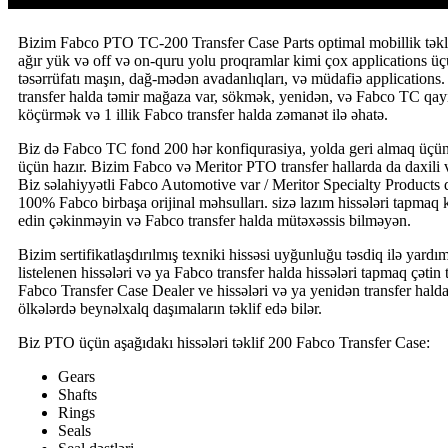
Bizim Fabco PTO TC-200 Transfer Case Parts optimal mobillik təklif
ağır yük və off və on-quru yolu proqramlar kimi çox applications ü
təsərrüfatı maşın, dağ-mədən avadanlıqları, və müdafiə applications. 
transfer halda təmir mağaza var, sökmək, yenidən, və Fabco TC qayı
köçürmək və 1 illik Fabco transfer halda zəmanət ilə əhatə.
Biz də Fabco TC fond 200 hər konfiqurasiya, yolda geri almaq üçün
üçün hazır. Bizim Fabco və Meritor PTO transfer hallarda da daxili 
Biz səlahiyyətli Fabco Automotive var / Meritor Specialty Products d
100% Fabco birbaşa orijinal məhsulları. sizə lazım hissələri tapmaq 
edin çəkinməyin və Fabco transfer halda mütəxəssis bilməyən.
Bizim sertifikatlaşdırılmış texniki hissəsi uyğunluğu təsdiq ilə yard
listelenen hissələri və ya Fabco transfer halda hissələri tapmaq çətin t
Fabco Transfer Case Dealer ve hissələri və ya yenidən transfer hal
ölkələrdə beynəlxalq daşımaların təklif edə bilər.
Biz PTO üçün aşağıdakı hissələri təklif 200 Fabco Transfer Case:
Gears
Shafts
Rings
Seals