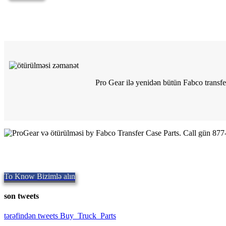
Pro Gear ilə yenidən bütün Fabco transfer
Quality Fabco Transfer Cases
keyfiyyətli hissələri təmin,
Repair and Service since
1997. Biz eyni gü
To Know Bizimlə alın
son tweets
tərəfindən tweets Buy_Truck_Parts