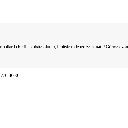
 hallarda bir il ilə əhatə olunur, limitsiz mileage zəmanət. *Görmək
zəm
n göndərmə təklif, dünyada.