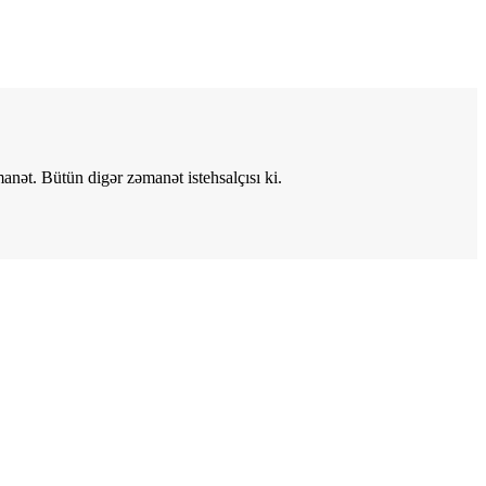
anət. Bütün digər zəmanət istehsalçısı ki.