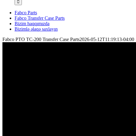
Fabco Parts
Fabco Transfer Case Parts
Bizim haqqımızda
Bizimlə əlaqə saxlayın
Fabco PTO TC-200 Transfer Case Parts
2026-05-12T11:19:13-04:00