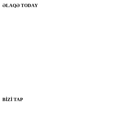
ƏLAQƏ TODAY
Bizim Yer
906 West Gore St
Orlando Florida 32805
1.877.776.4600 / 1.407.872.1901
parts@eprogear.com
Bazar ertəsi - cümə: 8:00 AM - 5:00 PM
BİZİ TAP