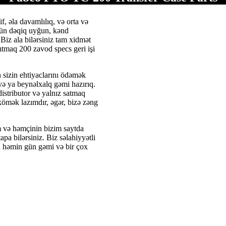
, əla davamlılıq, və orta və
çün dəqiq uyğun, kənd
Biz ala bilərsiniz tam xidmət
tmaq 200 zavod specs geri işi
 sizin ehtiyaclarını ödəmək
və ya beynəlxalq gəmi hazırıq.
istributor və yalnız satmaq
kömək lazımdır, əgər, bizə zəng
ım və həmçinin bizim saytda
apa bilərsiniz. Biz səlahiyyətli
da həmin gün gəmi və bir çox