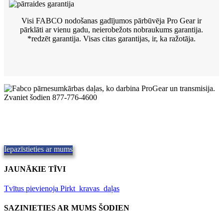
Visi FABCO nodošanas gadījumos pārbūvēja Pro Gear ir
pārklāti ar vienu gadu, neierobežots nobraukums garantija.
*redzēt
garantija. Visas citas garantijas, ir, ka ražotāja.
Kvalitatīvi Fabco pārsūtīšanas futrāļi
Kvalitatīvas rezerves daļas,
Repair and Service since
1997.
Piedāvājam piegādi tajā pašā dienā, visā pasaulē.
Iepazīstieties ar mums
JAUNĀKIE TĪVI
Tvītus pievienoja Pirkt_kravas_daļas
SAZINIETIES AR MUMS ŠODIEN