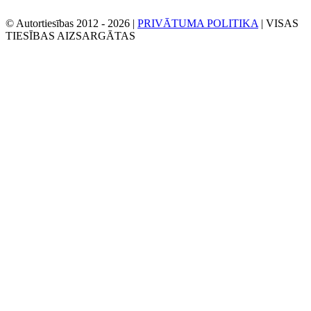
© Autortiesības 2012 -
2026 |
PRIVĀTUMA POLITIKA
| VISAS
TIESĪBAS AIZSARGĀTAS
Facebook
Twitter
YouTube
E-
pasts