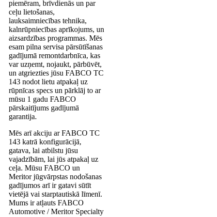
piemēram, brīvdienās un par
ceļu lietošanas,
lauksaimniecības tehnika,
kalnrūpniecības aprīkojums, un
aizsardzības programmas. Mēs
esam pilna servisa pārsūtīšanas
gadījumā remontdarbnīca, kas
var uzņemt, nojaukt, pārbūvēt,
un atgriezties jūsu FABCO TC
143 nodot lietu atpakaļ uz
rūpnīcas specs un pārklāj to ar
mūsu 1 gadu FABCO
pārskaitījums gadījumā
garantija.
Mēs arī akciju ar FABCO TC
143 katrā konfigurācijā,
gatava, lai atbilstu jūsu
vajadzībām, lai jūs atpakaļ uz
ceļa. Mūsu FABCO un
Meritor jūgvārpstas nodošanas
gadījumos arī ir gatavi sūtīt
vietējā vai starptautiskā līmenī.
Mums ir atļauts FABCO
Automotive / Meritor Specialty