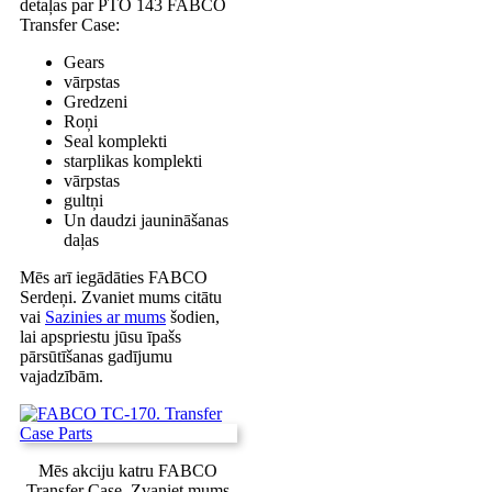
detaļas par PTO 143 FABCO
Transfer Case:
Gears
vārpstas
Gredzeni
Roņi
Seal komplekti
starplikas komplekti
vārpstas
gultņi
Un daudzi jaunināšanas
daļas
Mēs arī iegādāties FABCO
Serdeņi. Zvaniet mums citātu
vai
Sazinies ar mums
šodien,
lai apspriestu jūsu īpašs
pārsūtīšanas gadījumu
vajadzībām.
Mēs akciju katru FABCO
Transfer Case. Zvaniet mums