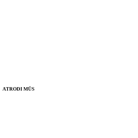
Mūsu atrašanās vieta
906 West Gore St
Orlando, Florida 32805
1.877.776.4600 / 1.407.872.1901
parts@eprogear.com
pirmdiena - piektdiena: 8:00 AM - 5:00 PM
ATRODI MŪS