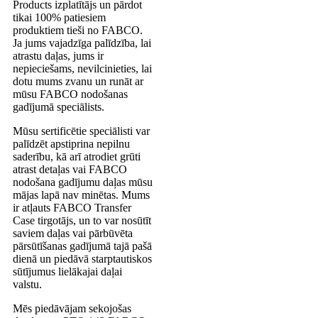
Products izplatītājs un pārdot
tikai 100% patiesiem
produktiem tieši no FABCO.
Ja jums vajadzīga palīdzība, lai
atrastu daļas, jums ir
nepieciešams, nevilcinieties, lai
dotu mums zvanu un runāt ar
mūsu FABCO nodošanas
gadījumā speciālists.
Mūsu sertificētie speciālisti var
palīdzēt apstiprina nepilnu
saderību, kā arī atrodiet grūti
atrast detaļas vai FABCO
nodošana gadījumu daļas mūsu
mājas lapā nav minētas. Mums
ir atļauts FABCO Transfer
Case tirgotājs, un to var nosūtīt
saviem daļas vai pārbūvēta
pārsūtīšanas gadījumā tajā pašā
dienā un piedāvā starptautiskos
sūtījumus lielākajai daļai
valstu.
Mēs piedāvājam sekojošas