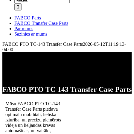
FABCO Parts
FABCO Transfer Case Parts
Par mums
Sazinies ar mums
FABCO PTO TC-143 Transfer Case Parts
2026-05-12T11:19:13-
04:00
FABCO PTO TC-143 Transfer Case Parts
Mūsu FABCO PTO TC-143
Transfer Case Parts piedāvā
optimālu mobilitāti, lieliska
izturība, un precīzu piemērots
vidēja un lieljaudas kravas
automašīnas, un vairāki,