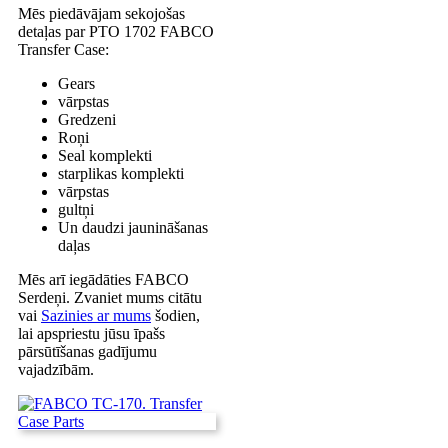
Mēs piedāvājam sekojošas
detaļas par PTO 1702 FABCO
Transfer Case:
Gears
vārpstas
Gredzeni
Roņi
Seal komplekti
starplikas komplekti
vārpstas
gultņi
Un daudzi jaunināšanas
daļas
Mēs arī iegādāties FABCO
Serdeņi. Zvaniet mums citātu
vai
Sazinies ar mums
šodien,
lai apspriestu jūsu īpašs
pārsūtīšanas gadījumu
vajadzībām.