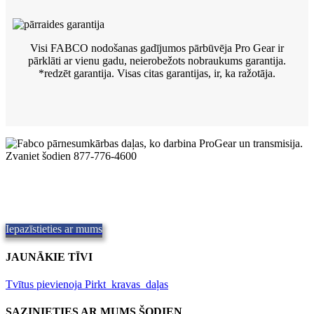
Visi FABCO nodošanas gadījumos pārbūvēja Pro Gear ir
pārklāti ar vienu gadu, neierobežots nobraukums garantija.
*redzēt
garantija. Visas citas garantijas, ir, ka ražotāja.
Kvalitatīvi Fabco pārsūtīšanas futrāļi
Kvalitatīvas rezerves daļas,
Repair and Service since
1997.
Piedāvājam piegādi tajā pašā dienā, visā pasaulē.
Iepazīstieties ar mums
JAUNĀKIE TĪVI
Tvītus pievienoja Pirkt_kravas_daļas
SAZINIETIES AR MUMS ŠODIEN