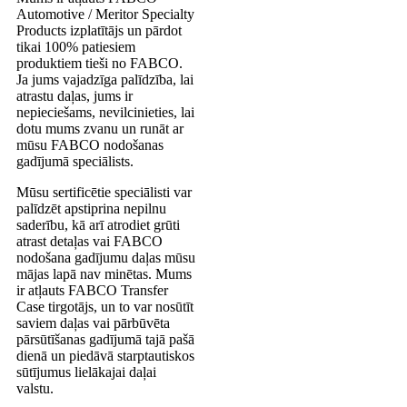
Automotive / Meritor Specialty
Products izplatītājs un pārdot
tikai 100% patiesiem
produktiem tieši no FABCO.
Ja jums vajadzīga palīdzība, lai
atrastu daļas, jums ir
nepieciešams, nevilcinieties, lai
dotu mums zvanu un runāt ar
mūsu FABCO nodošanas
gadījumā speciālists.
Mūsu sertificētie speciālisti var
palīdzēt apstiprina nepilnu
saderību, kā arī atrodiet grūti
atrast detaļas vai FABCO
nodošana gadījumu daļas mūsu
mājas lapā nav minētas. Mums
ir atļauts FABCO Transfer
Case tirgotājs, un to var nosūtīt
saviem daļas vai pārbūvēta
pārsūtīšanas gadījumā tajā pašā
dienā un piedāvā starptautiskos
sūtījumus lielākajai daļai
valstu.