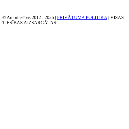
© Autortiesības 2012 -
2026 |
PRIVĀTUMA POLITIKA
| VISAS
TIESĪBAS AIZSARGĀTAS
Facebook
Twitter
YouTube
E-
pasts