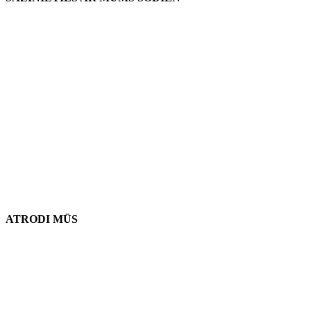
Mūsu atrašanās vieta
906 West Gore St
Orlando, Florida 32805
1.877.776.4600 / 1.407.872.1901
parts@eprogear.com
pirmdiena - piektdiena: 8:00 AM - 5:00 PM
ATRODI MŪS