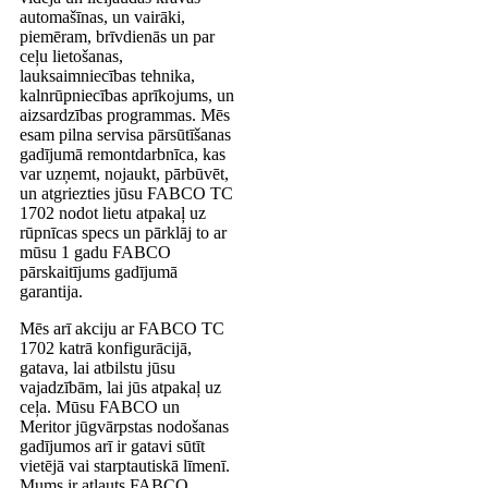
automašīnas, un vairāki,
piemēram, brīvdienās un par
ceļu lietošanas,
lauksaimniecības tehnika,
kalnrūpniecības aprīkojums, un
aizsardzības programmas. Mēs
esam pilna servisa pārsūtīšanas
gadījumā remontdarbnīca, kas
var uzņemt, nojaukt, pārbūvēt,
un atgriezties jūsu FABCO TC
1702 nodot lietu atpakaļ uz
rūpnīcas specs un pārklāj to ar
mūsu 1 gadu FABCO
pārskaitījums gadījumā
garantija.
Mēs arī akciju ar FABCO TC
1702 katrā konfigurācijā,
gatava, lai atbilstu jūsu
vajadzībām, lai jūs atpakaļ uz
ceļa. Mūsu FABCO un
Meritor jūgvārpstas nodošanas
gadījumos arī ir gatavi sūtīt
vietējā vai starptautiskā līmenī.
Mums ir atļauts FABCO